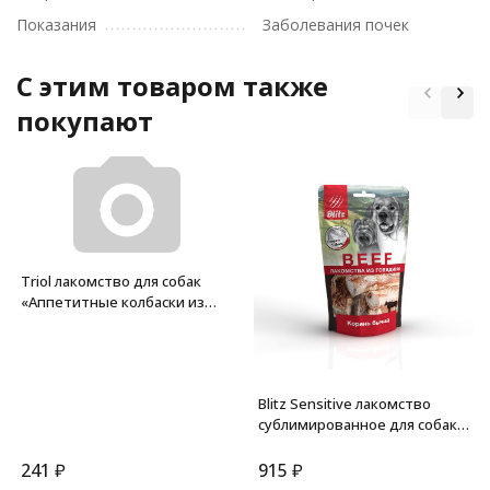
Показания
Заболевания почек
C этим товаром также
покупают
Triol лакомство для собак
«Аппетитные колбаски из
кролика», 40 г
Blitz Sensitive лакомство
сублимированное для собак
"Бычий корень" - 65 г
241
₽
915
₽