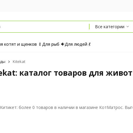
Все категории
я котят и щенков 🍼
Для рыб 🐠
Для людей 💃
нды
Kitekat
ekat: каталог товаров для живо
t Китикет: более 0 товаров в наличии в магазине КотМатрос. Вы