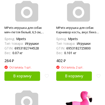
MPets игрушка для собак
MPets игрушка для собак
мяч-петля белый, 6,5 см,
Карнивор кость, вкус бекона,
хлопок
желтая, 17,8х4,9х4 см
Бренд:
Mpets
Бренд:
Mpets
Тип товара:
Игрушки
Тип товара:
Игрушки
GTIN:
6953182744528
GTIN:
6953182725800
Вес:
0.07 кг
Вес:
0.101 кг
264
₽
402
₽
Осталась 1 шт.
Осталось 2 шт.
В корзину
В корзину