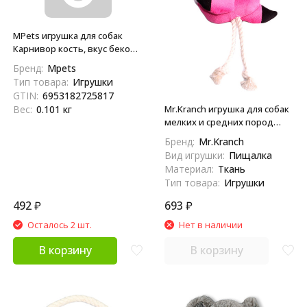
MPets игрушка для собак
Карнивор кость, вкус бекона,
красная, 25,4х5,5х4,8 см
Бренд:
Mpets
Тип товара:
Игрушки
GTIN:
6953182725817
Вес:
0.101 кг
Mr.Kranch игрушка для собак
мелких и средних пород
Фламинго с канатом и
Бренд:
Mr.Kranch
пищалкой, 24х13,5х6 см,
Вид игрушки:
Пищалка
ярко-розовый
Материал:
Ткань
Тип товара:
Игрушки
492
₽
693
₽
Осталось 2 шт.
Нет в наличии
В корзину
В корзину