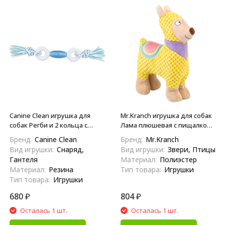
Canine Clean игрушка для
Mr.Kranch игрушка для собак
собак Регби и 2 кольца с
Лама плюшевая с пищалкой,
ароматом мяты, нейлон/
20 см, желтая
Бренд:
Canine Clean
Бренд:
Mr.Kranch
синтетическая резина, 39 см,
Вид игрушки:
Снаряд,
Вид игрушки:
Звери, Птицы
голубая
Гантеля
Материал:
Полиэстер
Материал:
Резина
Тип товара:
Игрушки
Тип товара:
Игрушки
680
₽
804
₽
Осталась 1 шт.
Осталась 1 шт.