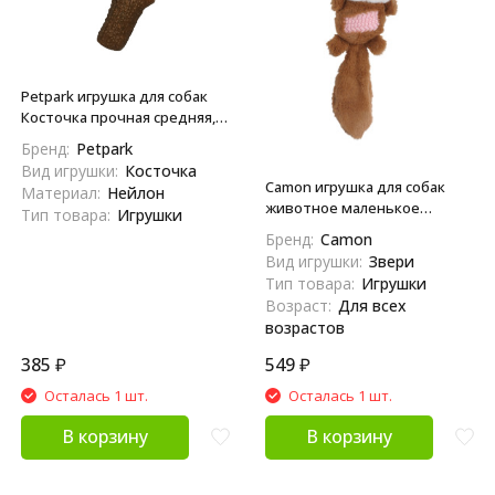
Petpark игрушка для собак
Косточка прочная средняя,
12 см
Бренд:
Petpark
Вид игрушки:
Косточка
Camon игрушка для собак
Материал:
Нейлон
животное маленькое
Тип товара:
Игрушки
плюшевое с пищалкой
Бренд:
Camon
Вид игрушки:
Звери
Тип товара:
Игрушки
Возраст:
Для всех
возрастов
385
₽
549
₽
Осталась 1 шт.
Осталась 1 шт.
В корзину
В корзину