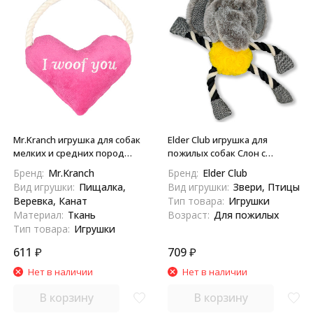
Mr.Kranch игрушка для собак
Elder Club игрушка для
мелких и средних пород
пожилых собак Слон с
Сердечко с канатом и
канатом, 25 см
Бренд:
Mr.Kranch
Бренд:
Elder Club
пищалкой, 15х12х4 см,
Вид игрушки:
Пищалка,
Вид игрушки:
Звери, Птицы
розовое
Веревка, Канат
Тип товара:
Игрушки
Материал:
Ткань
Возраст:
Для пожилых
Тип товара:
Игрушки
611
₽
709
₽
Нет в наличии
Нет в наличии
В корзину
В корзину