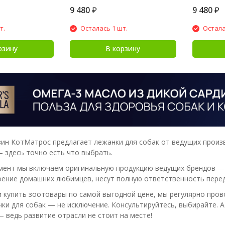
9 480
₽
9 480
₽
т.
Осталась 1 шт.
Остала
рзину
В корзину
ин КотМатрос предлагает лежанки для собак от ведущих произво
— здесь точно есть что выбрать.
мент мы включаем оригинальную продукцию ведущих брендов — 
ение домашних любимцев, несут полную ответственность перед
 купить зоотовары по самой выгодной цене, мы регулярно прово
нки для собак — не исключение. Консультируйтесь, выбирайте. 
— ведь развитие отрасли не стоит на месте!