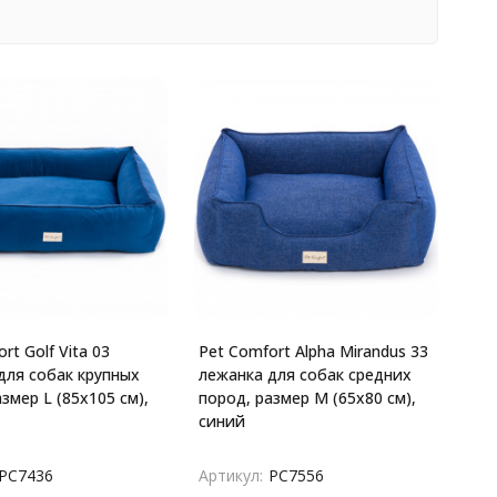
rt Golf Vita 03
Pet Comfort Alpha Mirandus 33
для собак крупных
лежанка для собак средних
змер L (85х105 см),
пород, размер M (65х80 см),
синий
PC7436
Артикул:
PC7556