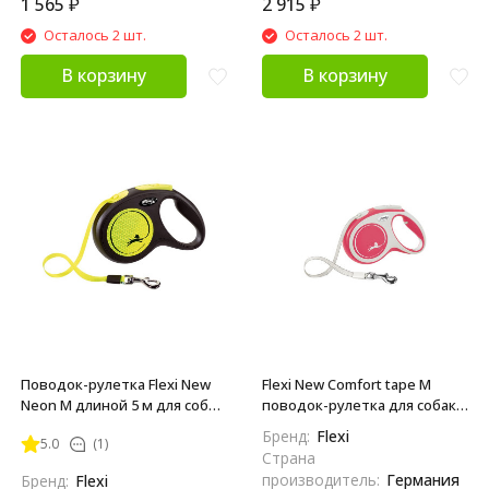
1 565
₽
2 915
₽
Осталось 2 шт.
Осталось 2 шт.
В корзину
В корзину
Поводок-рулетка Flexi New
Flexi New Comfort tape M
Neon M длиной 5 м для собак
поводок-рулетка для собак,
до 25 кг лента
красная 5 м, до 25 кг
Бренд:
Flexi
5.0
(1)
Страна
производитель:
Германия
Бренд:
Flexi