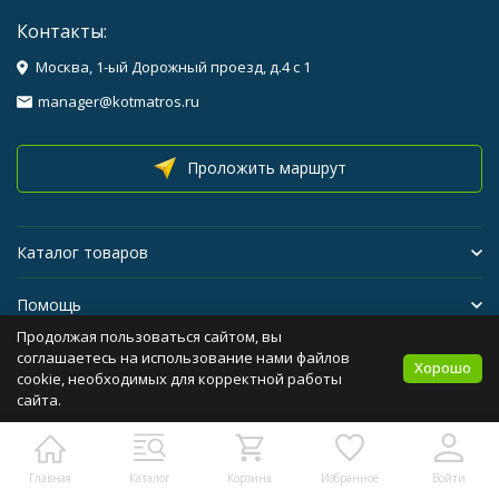
Контакты:
Москва, 1-ый Дорожный проезд, д.4 с 1
manager@kotmatros.ru
Проложить маршрут
Каталог товаров
Помощь
Продолжая пользоваться сайтом, вы
Бренды
соглашаетесь на использование нами файлов
Хорошо
cookie, необходимых для корректной работы
сайта.
Политика персональных данных
Карта сайта
Главная
Каталог
Корзина
Избранное
Войти