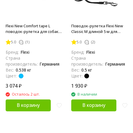
Flexi New Comfort tape L
Поводок-рулетка Flexi New
поводок-рулетка для собак,
Classic M длиной 5 м для
голубая 8 м, до 50 кг
собак до 25 кг лента чёрная
5.0
(1)
5.0
(2)
Бренд:
Flexi
Бренд:
Flexi
Страна
Страна
производитель:
Германия
производитель:
Германия
Вес:
0.538 кг
Вес:
0.5 кг
Цвет:
Цвет:
3 074
₽
1 930
₽
Осталось 2 шт.
В наличии
В корзину
В корзину