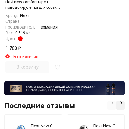
Flexi New Comfort tape L
поводок-рулетка для собак,
красная 5 м, до 60 кг
Бренд:
Flexi
Страна
производитель:
Германия
Вес:
0.519 кг
Цвет:
1 700
₽
Нет в наличии
В корзину
Последние отзывы
Flexi New Comfort tape L поводок-рулетка для собак, голубая 8 м, до 50 кг
Flexi New Comfort tape L поводок-рулетка для собак, черная 5 м, до 60 кг