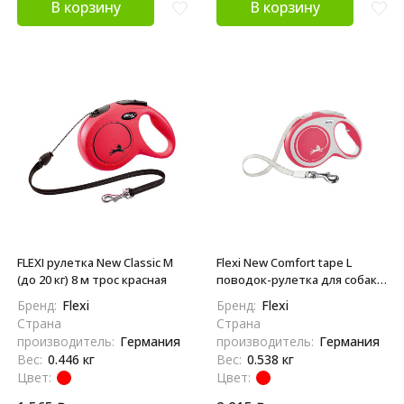
В корзину
В корзину
FLEXI рулетка New Classic M
Flexi New Comfort tape L
(до 20 кг) 8 м трос красная
поводок-рулетка для собак,
красная 8 м, до 50 кг
Бренд:
Flexi
Бренд:
Flexi
Страна
Страна
производитель:
Германия
производитель:
Германия
Вес:
0.446 кг
Вес:
0.538 кг
Цвет:
Цвет: