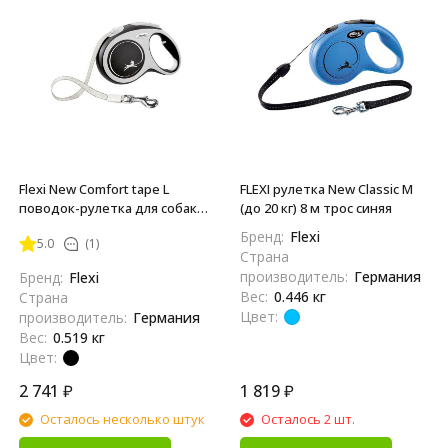
Flexi New Comfort tape L
FLEXI рулетка New Classic M
поводок-рулетка для собак,
(до 20 кг) 8 м трос синяя
черная 5 м, до 60 кг
Бренд:
Flexi
5.0
(1)
Страна
производитель:
Германия
Бренд:
Flexi
Вес:
0.446 кг
Страна
Цвет:
производитель:
Германия
Вес:
0.519 кг
Цвет:
2 741
₽
1 819
₽
Осталось несколько штук
Осталось 2 шт.