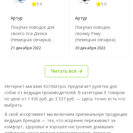
5.0
5.0
Артур
Артур
Покупал поводок для
Покупал поводок
своего пса Джека
своему Рэму
(Немецкая овчарка).
(Немецкая овчарка).
Качеством поводка
Отличный поводок. Не
21 декабря 2022
20 декабря 2022
остался доволен.
клинит при размотке и
Прочный материал
замотке. Прочный
ручки и шнура
материал. Покупкой
Читать все
позволяет быть
остался доволен.
спокойным, что пёс не
Теперь не переживаю
сорвётся во время
за то, что пёсик
Интернет-магазин КотМатрос предлагает рулетки для
прогулки.
сорвётся с поводка и
собак от ведущих производителей. В категории 9 товаров
убежит.
по цене от 1 930 руб. до 3 537 руб. — здесь точно есть что
выбрать.
В свой ассортимент мы включаем оригинальную продукцию
ведущих брендов — тех, что искренне переживают за
комфорт, здоровье и хорошее настроение домашних
любимцев, несут полную ответственность перед их