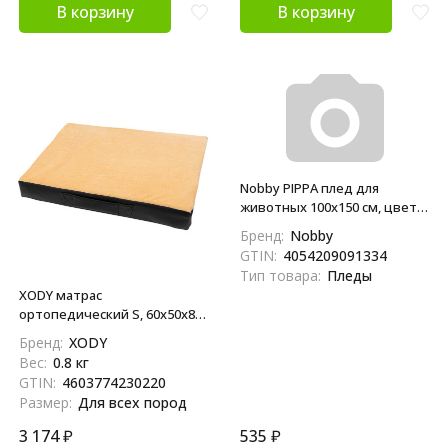
В корзину
В корзину
Nobby PIPPA плед для
животных 100х150 см, цвет в
ассортименте
Бренд:
Nobby
GTIN:
4054209091334
Тип товара:
Пледы
XODY матрас
ортопедический S, 60х50х8
см
Бренд:
XODY
Вес:
0.8 кг
GTIN:
4603774230220
Размер:
Для всех пород
3 174
₽
535
₽