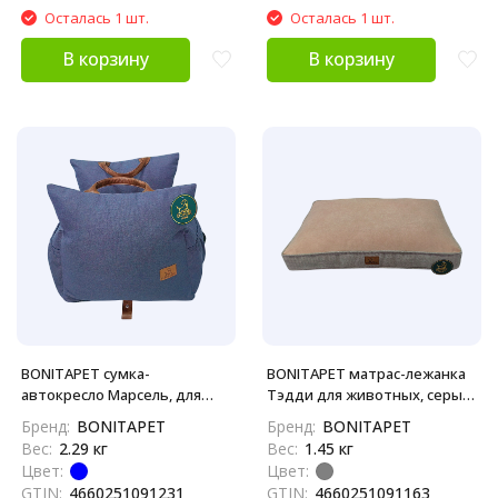
Осталась 1 шт.
Осталась 1 шт.
В корзину
В корзину
BONITAPET сумка-
BONITAPET матрас-лежанка
автокресло Марсель, для
Тэдди для животных, серый,
животных, темно-синяя,
74х52х8 см
Бренд:
BONITAPET
Бренд:
BONITAPET
50х42х42 см
Вес:
2.29 кг
Вес:
1.45 кг
Цвет:
Цвет:
GTIN:
4660251091231
GTIN:
4660251091163