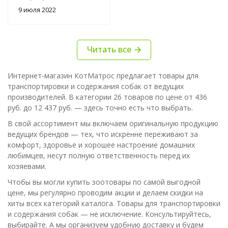
изучение роликов по
9 июля 2022
дрессировке. Начал
практиковать и дома и
на улице. Вот только
Читать все
неприятно, когда по
всем карманам
печеньки. купил эту
Интернет-магазин КотМатрос предлагает товары для
сумочку, размера
транспортировки и содержания собак от ведущих
хватает для вкусняшек
производителей. В категории 26 товаров по цене от 436
на одну прогулку.
руб. до 12 437 руб. — здесь точно есть что выбрать.
Благодаря шнуркам
В свой ассортимент мы включаем оригинальную продукцию
при беге или наклонах
ведущих брендов — тех, что искренне переживают за
лакомство не
комфорт, здоровье и хорошее настроение домашних
высыпается.
любимцев, несут полную ответственность перед их
Стирается в машинке
хозяевами.
легко.
Чтобы вы могли купить зоотовары по самой выгодной
цене, мы регулярно проводим акции и делаем скидки на
хиты всех категорий каталога. Товары для транспортировки
и содержания собак — не исключение. Консультируйтесь,
выбирайте. А мы организуем удобную доставку и будем