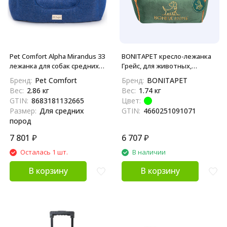
Pet Comfort Alpha Mirandus 33
BONITAPET кресло-лежанка
лежанка для собак средних
Грейс, для животных,
пород, размер M (65х80 см),
изумрудный, 53х46х35 см
Бренд:
Pet Comfort
Бренд:
BONITAPET
синий
Вес:
2.86 кг
Вес:
1.74 кг
GTIN:
8683181132665
Цвет:
Размер:
Для средних
GTIN:
4660251091071
пород
7 801
₽
6 707
₽
Осталась 1 шт.
В наличии
В корзину
В корзину