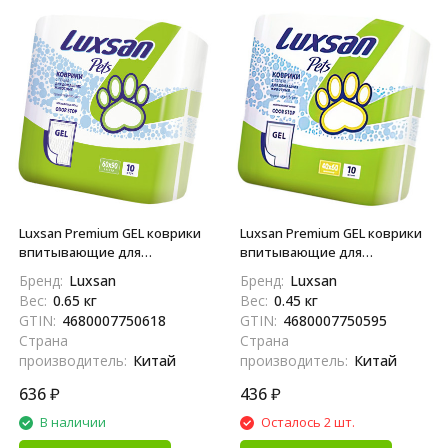
Luxsan Premium GEL коврики
Luxsan Premium GEL коврики
впитывающие для
впитывающие для
животных, 60х90, 10 шт
животных, 40х60, 10 шт
Бренд:
Luxsan
Бренд:
Luxsan
Вес:
0.65 кг
Вес:
0.45 кг
GTIN:
4680007750618
GTIN:
4680007750595
Страна
Страна
производитель:
Китай
производитель:
Китай
636
₽
436
₽
В наличии
Осталось 2 шт.