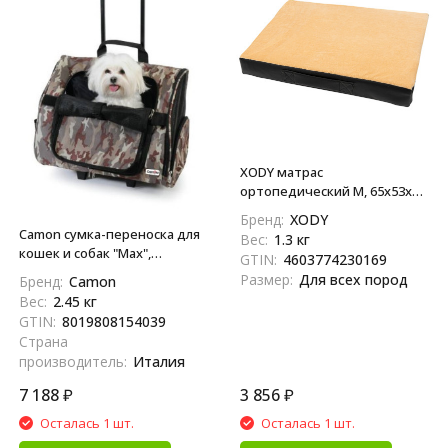
XODY матрас
ортопедический M, 65х53х8
см
Бренд:
XODY
Camon сумка-переноска для
Вес:
1.3 кг
кошек и собак "Max",
GTIN:
4603774230169
камуфляжная, 43х26х36 см
Размер:
Для всех пород
Бренд:
Camon
Вес:
2.45 кг
GTIN:
8019808154039
Страна
производитель:
Италия
7 188
₽
3 856
₽
Осталась 1 шт.
Осталась 1 шт.