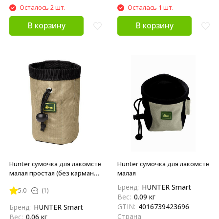
Осталось 2 шт.
Осталась 1 шт.
В корзину
В корзину
Hunter сумочка для лакомств
Hunter сумочка для лакомств
малая простая (без кармана
малая
для кликера и клипсы для
Бренд:
HUNTER Smart
5.0
(1)
ремня)
Вес:
0.09 кг
GTIN:
4016739423696
Бренд:
HUNTER Smart
Страна
Вес:
0.06 кг