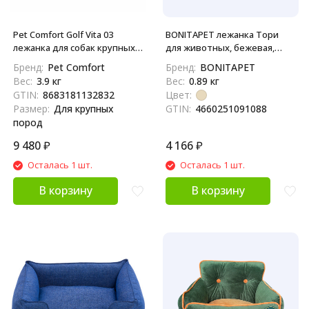
Pet Comfort Golf Vita 03
BONITAPET лежанка Тори
лежанка для собак крупных
для животных, бежевая,
пород, размер L (85х105 см),
48х42х16 см
Бренд:
Pet Comfort
Бренд:
BONITAPET
синий
Вес:
3.9 кг
Вес:
0.89 кг
GTIN:
8683181132832
Цвет:
Размер:
Для крупных
GTIN:
4660251091088
пород
9 480
₽
4 166
₽
Осталась 1 шт.
Осталась 1 шт.
В корзину
В корзину