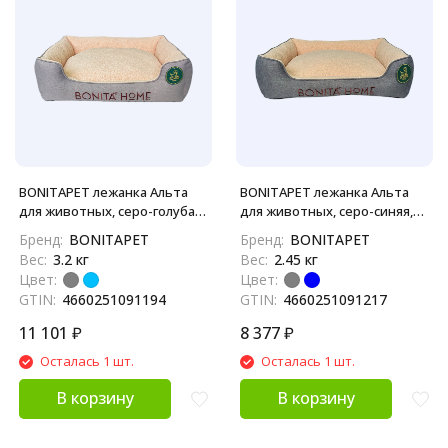
BONITAPET лежанка Альта
BONITAPET лежанка Альта
для животных, серо-голубая,
для животных, серо-синяя,
80х69х22 см
70х60х19 см
Бренд:
BONITAPET
Бренд:
BONITAPET
Вес:
3.2 кг
Вес:
2.45 кг
Цвет:
Цвет:
GTIN:
4660251091194
GTIN:
4660251091217
11 101
₽
8 377
₽
Осталась 1 шт.
Осталась 1 шт.
В корзину
В корзину