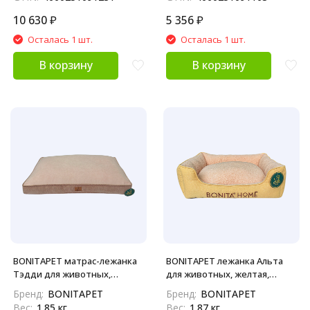
10 630
₽
5 356
₽
Осталась 1 шт.
Осталась 1 шт.
В корзину
В корзину
BONITAPET матрас-лежанка
BONITAPET лежанка Альта
Тэдди для животных,
для животных, желтая,
темно-бежевый, 90х59х8 см
60х52х18 см
Бренд:
BONITAPET
Бренд:
BONITAPET
Вес:
1.85 кг
Вес:
1.87 кг