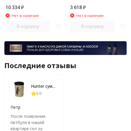
10 334
₽
3 618
₽
Нет в наличии
Нет в наличии
В корзину
В корзину
Последние отзывы
Hunter сумочка для лакомств малая простая (без кармана для кликера и клипсы для ремня)
5.0
Петр
После появления
питбуля в нашей
квартире сел за