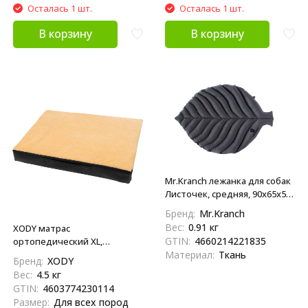
Осталась 1 шт.
Осталась 1 шт.
В корзину
В корзину
Mr.Kranch лежанка для собак
Листочек, средняя, 90х65х5
см, серая
Бренд:
Mr.Kranch
Вес:
0.91 кг
XODY матрас
GTIN:
4660214221835
ортопедический XL,
Материал:
Ткань
100х80х12 см
Бренд:
XODY
Вес:
4.5 кг
GTIN:
4603774230114
Размер:
Для всех пород