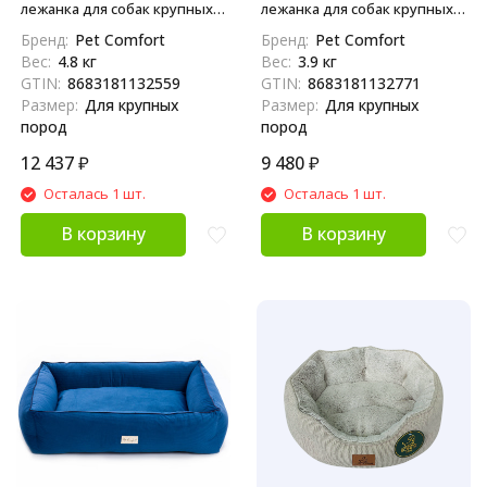
лежанка для собак крупных
лежанка для собак крупных
пород, размер L (85х105 см),
пород, размер L (85х105 см),
Бренд:
Pet Comfort
Бренд:
Pet Comfort
коричневый
серый
Вес:
4.8 кг
Вес:
3.9 кг
GTIN:
8683181132559
GTIN:
8683181132771
Размер:
Для крупных
Размер:
Для крупных
пород
пород
12 437
₽
9 480
₽
Осталась 1 шт.
Осталась 1 шт.
В корзину
В корзину