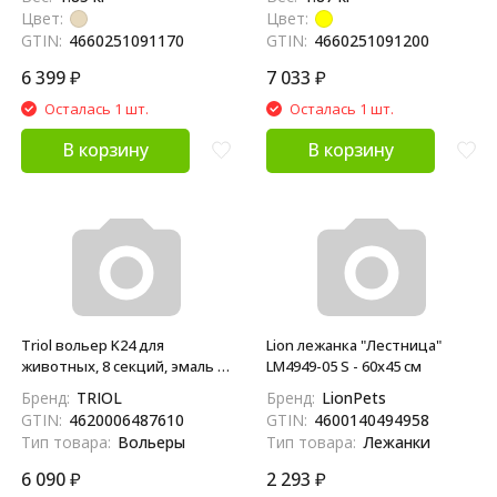
Цвет:
Цвет:
GTIN:
4660251091170
GTIN:
4660251091200
6 399
₽
7 033
₽
Осталась 1 шт.
Осталась 1 шт.
В корзину
В корзину
Triol вольер K24 для
Lion лежанка "Лестница"
животных, 8 секций, эмаль -
LM4949-05 S - 60x45 см
610х610 мм
Бренд:
TRIOL
Бренд:
LionPets
GTIN:
4620006487610
GTIN:
4600140494958
Тип товара:
Вольеры
Тип товара:
Лежанки
6 090
₽
2 293
₽