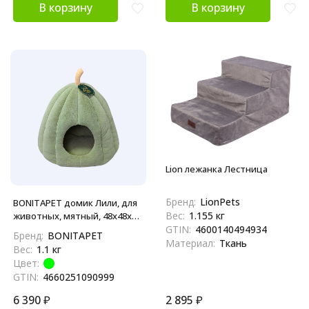
В корзину
В корзину
Lion лежанка Лестница
Бренд:
LionPets
BONITAPET домик Лили, для
Вес:
1.155 кг
животных, мятный, 48х48х35
GTIN:
4600140494934
см
Бренд:
BONITAPET
Материал:
Ткань
Вес:
1.1 кг
Цвет:
GTIN:
4660251090999
6 390
₽
2 895
₽