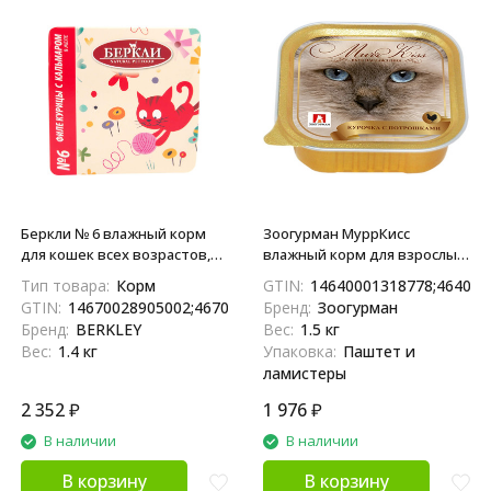
Беркли № 6 влажный корм
Зоогурман МуррКисс
для кошек всех возрастов,
влажный корм для взрослых
филе курицы с кальмаром, в
кошек, с курочкой и
Тип товара:
Корм
GTIN:
14640001318778;464000
желе - 100 г х 14 шт
потрошками - 100 г x 15 шт
GTIN:
14670028905002;4670028905005
Бренд:
Зоогурман
Бренд:
BERKLEY
Вес:
1.5 кг
Вес:
1.4 кг
Упаковка:
Паштет и
ламистеры
2 352
₽
1 976
₽
В наличии
В наличии
В корзину
В корзину