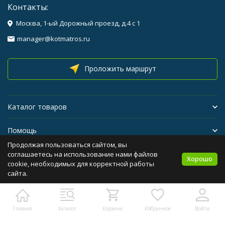
Контакты:
Москва, 1-ый Дорожный проезд, д.4 с 1
manager@kotmatros.ru
Проложить маршрут
Каталог товаров
Помощь
Продолжая пользоваться сайтом, вы
Бренды
соглашаетесь на использование нами файлов
Хорошо
cookie, необходимых для корректной работы
сайта.
Политика персональных данных
Карта сайта
Главная
Каталог
Корзина
Избранное
Войти