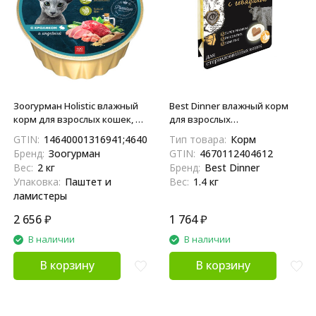
Зоогурман Holistic влажный
Best Dinner влажный корм
корм для взрослых кошек, с
для взрослых
кроликом и индейкой - 100 г
стерилизованных кошек и
GTIN:
14640001316941;4640001316944
Тип товара:
Корм
x 20 шт
кастрированных котов, с
Бренд:
Зоогурман
GTIN:
4670112404612
говядиной, паштет - 100 г х
Вес:
2 кг
Бренд:
Best Dinner
14 шт
Упаковка:
Паштет и
Вес:
1.4 кг
ламистеры
2 656
₽
1 764
₽
В наличии
В наличии
В корзину
В корзину