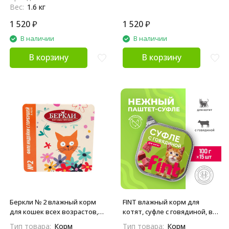
Вес:
1.6 кг
1 520
₽
1 520
₽
В наличии
В наличии
В корзину
В корзину
Беркли № 2 влажный корм
FINT влажный корм для
для кошек всех возрастов,
котят, суфле с говядиной, в
филе индейки с горбушей, в
ламистерах - 100 г х 15 шт
Тип товара:
Корм
Тип товара:
Корм