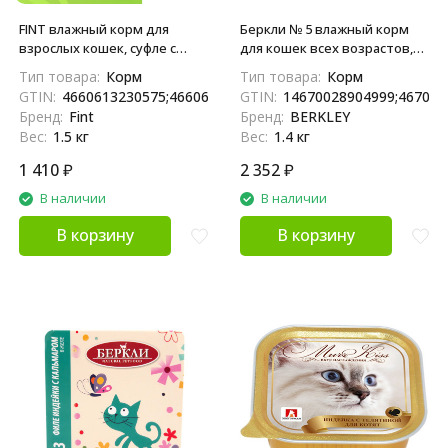
FINT влажный корм для
Беркли № 5 влажный корм
взрослых кошек, суфле с
для кошек всех возрастов,
курицей, в ламистерах - 100 г
филе курицы с горбушей, в
Тип товара:
Корм
Тип товара:
Корм
х 15 шт
желе - 100 г х 14 шт
GTIN:
4660613230575;4660613230537
GTIN:
14670028904999;467002
Бренд:
Fint
Бренд:
BERKLEY
Вес:
1.5 кг
Вес:
1.4 кг
1 410
₽
2 352
₽
В наличии
В наличии
В корзину
В корзину