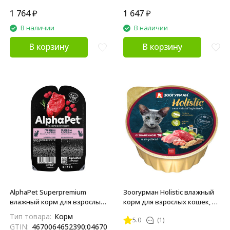
1 764
₽
1 647
₽
В наличии
В наличии
В корзину
В корзину
AlphaPet Superpremium
Зоогурман Holistic влажный
влажный корм для взрослых
корм для взрослых кошек, с
кошек с говядиной и
телятиной и индейкой - 100 г
Тип товара:
Корм
5.0
(1)
малиной в соусе, в
x 20 шт
GTIN:
4670064652390;04670064655636