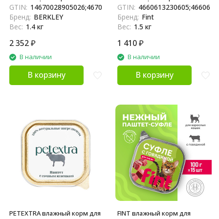
желе - 100 г х 14 шт
GTIN:
14670028905026;4670028905029
GTIN:
4660613230605;4660613
Бренд:
BERKLEY
Бренд:
Fint
Вес:
1.4 кг
Вес:
1.5 кг
2 352
₽
1 410
₽
В наличии
В наличии
В корзину
В корзину
PETEXTRA влажный корм для
FINT влажный корм для