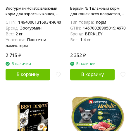
Зоогурман Holistic влажный
Беркли № 1 влажный корм
корм для взрослых кошек, с
для кошек всех возрастов,
уткой и шпинатом - 100 г x 20
филе индейки с тунцом, в
GTIN:
14640001316934;4640001316937
Тип товара:
Корм
шт
желе - 100 г х 14 шт
Бренд:
Зоогурман
GTIN:
14670028905019;467002
Вес:
2 кг
Бренд:
BERKLEY
Упаковка:
Паштет и
Вес:
1.4 кг
ламистеры
2 715
₽
2 352
₽
В наличии
В наличии
В корзину
В корзину