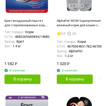
Брит воздушный паштет
AlphaPet WOW Superpremium
для стерилизованных кошек
влажный корм для кошек с
и кастрированных котов с
чувствительным
Тип товара:
Корм
5.0
(2)
говядиной - 100 г х 14 шт
пищеварением ягненок с
GTIN:
4680265060894;14680265060891
потрошками, в ламистерах -
Бренд:
Брит
Тип товара:
Корм
80 г х 15 шт
Вес:
1.4 кг
GTIN:
4670064651782;4670064
Бренд:
AlphaPet
Вес:
1.2 кг
1 582
₽
1 020
₽
В наличии
В наличии
В корзину
В корзину