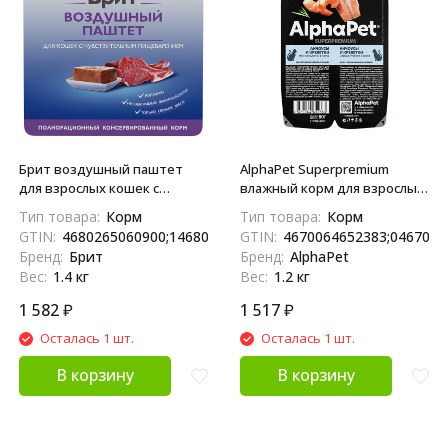
Брит воздушный паштет
AlphaPet Superpremium
для взрослых кошек с
влажный корм для взрослых
чувствительным
стерилизованных кошек с
Тип товара:
Корм
Тип товара:
Корм
пищеварением с ягненком -
анчоусами и креветками в
GTIN:
4680265060900;14680265060907
GTIN:
4670064652383;0467006
100 г х 14 шт
соусе, в ламистерах - 80 г х 15
Бренд:
Брит
Бренд:
AlphaPet
шт
Вес:
1.4 кг
Вес:
1.2 кг
1 582
₽
1 517
₽
Осталась 1 шт.
Осталась 1 шт.
В корзину
В корзину