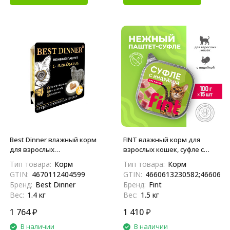
Best Dinner влажный корм
FINT влажный корм для
для взрослых
взрослых кошек, суфле с
стерилизованных кошек и
индейкой, в ламистерах - 100
Тип товара:
Корм
Тип товара:
Корм
кастрированных котов, с
г х 15 шт
GTIN:
4670112404599
GTIN:
4660613230582;4660613
ягненком, паштет - 100 г х 14
Бренд:
Best Dinner
Бренд:
Fint
шт
Вес:
1.4 кг
Вес:
1.5 кг
1 764
₽
1 410
₽
В наличии
В наличии