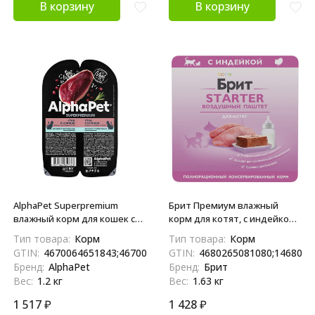
В корзину
В корзину
AlphaPet Superpremium
Брит Премиум влажный
влажный корм для кошек с
корм для котят, с индейкой,
чувствительным
паштет - 100 г х 14 шт
Тип товара:
Корм
Тип товара:
Корм
пищеварением утка и
GTIN:
4670064651843;4670064655544
GTIN:
4680265081080;1468026
клюква, в ламистерах - 80 г х
Бренд:
AlphaPet
Бренд:
Брит
15 шт
Вес:
1.2 кг
Вес:
1.63 кг
1 517
₽
1 428
₽