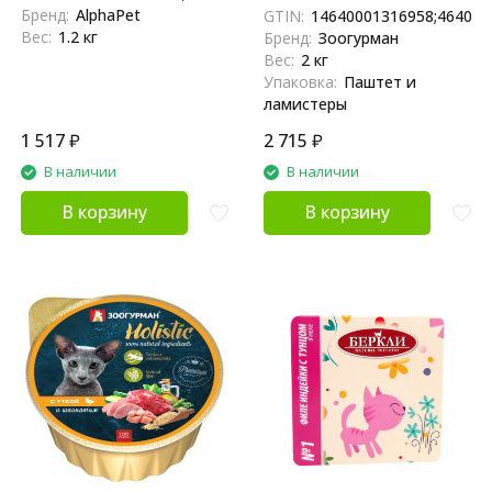
ламистерах - 80 г х 15 шт
Бренд:
AlphaPet
GTIN:
14640001316958;464000
Вес:
1.2 кг
Бренд:
Зоогурман
Вес:
2 кг
Упаковка:
Паштет и
ламистеры
1 517
₽
2 715
₽
В наличии
В наличии
В корзину
В корзину