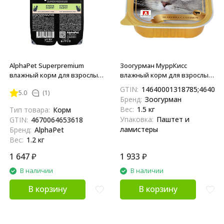
AlphaPet Superpremium
Зоогурман МуррКисс
влажный корм для взрослых
влажный корм для взрослых
стерилизованных кошек с
кошек, с телятиной и
GTIN:
14640001318785;464000
5.0
(1)
кроликом, паштет - 80 г х 15
сердцем - 100 г x 15 шт
Бренд:
Зоогурман
шт
Вес:
1.5 кг
Тип товара:
Корм
Упаковка:
Паштет и
GTIN:
4670064653618
ламистеры
Бренд:
AlphaPet
Вес:
1.2 кг
1 647
₽
1 933
₽
В наличии
В наличии
В корзину
В корзину