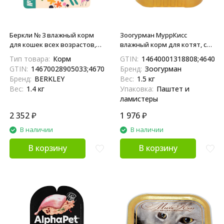
Беркли № 3 влажный корм
Зоогурман МуррКисс
для кошек всех возрастов,
влажный корм для котят, с
филе индейки с кальмаром, в
индейкой и телятиной - 100 г
Тип товара:
Корм
GTIN:
14640001318808;464000
желе - 100 г х 14 шт
x 15 шт
GTIN:
14670028905033;4670028905036
Бренд:
Зоогурман
Бренд:
BERKLEY
Вес:
1.5 кг
Вес:
1.4 кг
Упаковка:
Паштет и
ламистеры
2 352
₽
1 976
₽
В наличии
В наличии
В корзину
В корзину