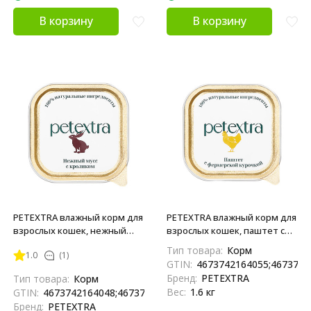
В корзину
В корзину
PETEXTRA влажный корм для
PETEXTRA влажный корм для
взрослых кошек, нежный
взрослых кошек, паштет с
мусс с кроликом, в
фермерской курочкой, в
Тип товара:
Корм
1.0
(1)
ламистерах - 100 г х 16 шт
ламистерах - 100 г х 16 шт
GTIN:
4673742164055;4673742
Бренд:
PETEXTRA
Тип товара:
Корм
Вес:
1.6 кг
GTIN:
4673742164048;4673742164000
Бренд:
PETEXTRA