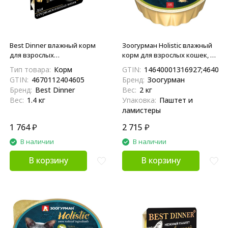
Best Dinner влажный корм
Зоогурман Holistic влажный
для взрослых
корм для взрослых кошек, с
стерилизованных кошек и
индейкой и цукини - 100 г x
Тип товара:
Корм
GTIN:
14640001316927;464000
кастрированных котов, с
20 шт
GTIN:
4670112404605
Бренд:
Зоогурман
курицей, паштет - 100 г х 14
Бренд:
Best Dinner
Вес:
2 кг
шт
Вес:
1.4 кг
Упаковка:
Паштет и
ламистеры
1 764
₽
2 715
₽
В наличии
В наличии
В корзину
В корзину