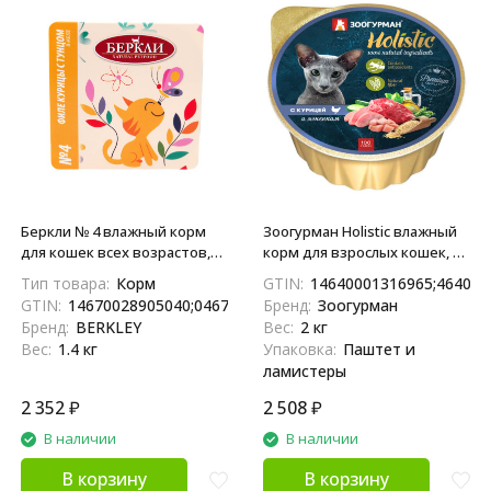
Беркли № 4 влажный корм
Зоогурман Holistic влажный
для кошек всех возрастов,
корм для взрослых кошек, с
филе курицы с тунцом, в
курицей и ягненком - 100 г x
Тип товара:
Корм
GTIN:
14640001316965;464000
желе - 100 г х 14 шт
20 шт
GTIN:
14670028905040;04670028905043;4670028905043
Бренд:
Зоогурман
Бренд:
BERKLEY
Вес:
2 кг
Вес:
1.4 кг
Упаковка:
Паштет и
ламистеры
2 352
₽
2 508
₽
В наличии
В наличии
В корзину
В корзину