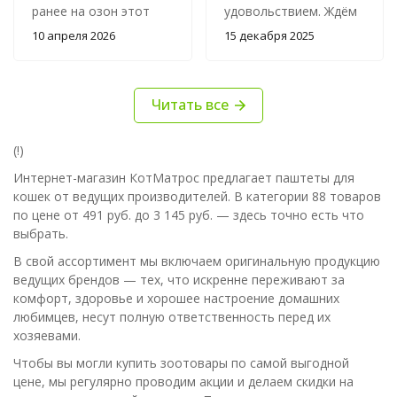
ранее на озон этот
удовольствием. Ждём
товар и он мягкий и
поступления паштетов
10 апреля 2026
15 декабря 2025
сочный мусс. Заказали
и с кроликом тоже.
этот же товар в
магазине кот
Читать все
Матроскин , это
жуткий паштет сухой.
Кот отказывается его
(!)
есть. Как вернуть три
Интернет-магазин КотМатрос предлагает паштеты для
упаковки корма?
кошек от ведущих производителей. В категории 88 товаров
по цене от 491 руб. до 3 145 руб. — здесь точно есть что
выбрать.
В свой ассортимент мы включаем оригинальную продукцию
ведущих брендов — тех, что искренне переживают за
комфорт, здоровье и хорошее настроение домашних
любимцев, несут полную ответственность перед их
хозяевами.
Чтобы вы могли купить зоотовары по самой выгодной
цене, мы регулярно проводим акции и делаем скидки на