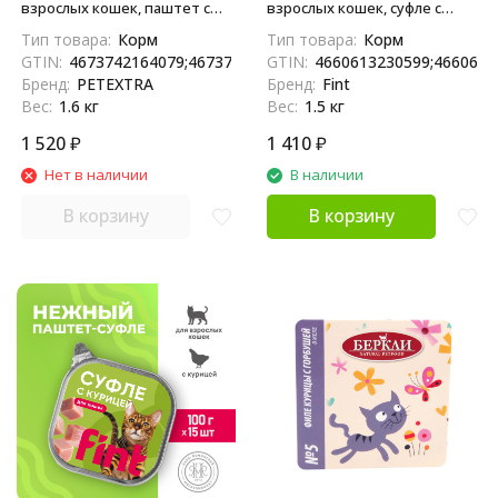
взрослых кошек, паштет с
взрослых кошек, суфле с
сочным ягненком, в
говядиной, в ламистерах -
Тип товара:
Корм
Тип товара:
Корм
ламистерах - 100 г х 16 шт
100 г х 15 шт
GTIN:
4673742164079;4673742164031
GTIN:
4660613230599;4660613
Бренд:
PETEXTRA
Бренд:
Fint
Вес:
1.6 кг
Вес:
1.5 кг
1 520
₽
1 410
₽
Нет в наличии
В наличии
В корзину
В корзину