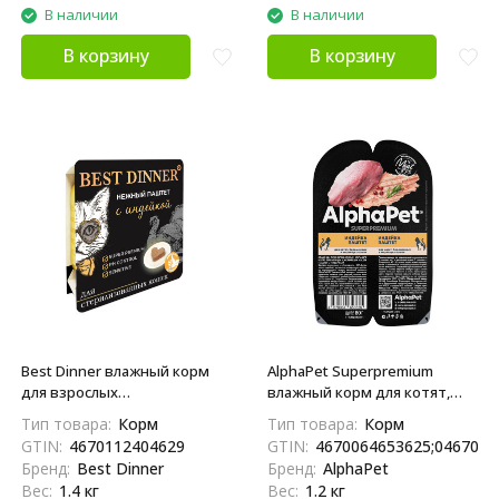
В наличии
В наличии
В корзину
В корзину
Best Dinner влажный корм
AlphaPet Superpremium
для взрослых
влажный корм для котят,
стерилизованных кошек и
беременных и кормящих
Тип товара:
Корм
Тип товара:
Корм
кастрированных котов, с
кошек с индейкой паштет -
GTIN:
4670112404629
GTIN:
4670064653625;0467006
индейкой, паштет - 100 г х 14
80 г х 15 шт
Бренд:
Best Dinner
Бренд:
AlphaPet
шт
Вес:
1.4 кг
Вес:
1.2 кг