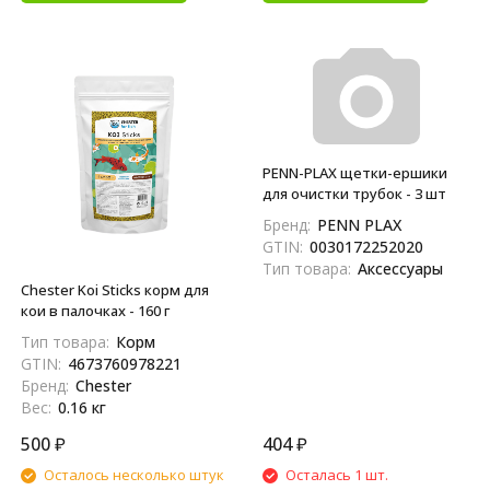
PENN-PLAX щетки-ершики
для очистки трубок - 3 шт
Бренд:
PENN PLAX
GTIN:
0030172252020
Тип товара:
Аксессуары
Chester Koi Sticks корм для
кои в палочках - 160 г
Тип товара:
Корм
GTIN:
4673760978221
Бренд:
Chester
Вес:
0.16 кг
500
₽
404
₽
Осталось несколько штук
Осталась 1 шт.