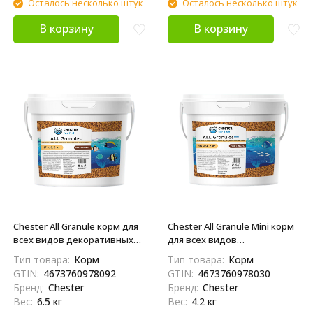
Осталось несколько штук
Осталось несколько штук
В корзину
В корзину
Chester All Granule корм для
Chester All Granule Mini корм
всех видов декоративных
для всех видов
аквариумных рыб в гранулах
декоративных аквариумных
Тип товара:
Корм
Тип товара:
Корм
- 6,5 кг
рыб в гранулах - 4,2 кг
GTIN:
4673760978092
GTIN:
4673760978030
Бренд:
Chester
Бренд:
Chester
Вес:
6.5 кг
Вес:
4.2 кг