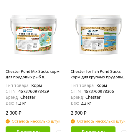
Chester Pond Mix Sticks корм
Chester for fish Pond Sticks
для прудовых рыб в
корм для крупных прудовых
палочках - 1,2 кг
рыб и карпов Кои в палочках
Тип товара:
Корм
Тип товара:
Корм
- 2,2 кг
GTIN:
4673760978429
GTIN:
4673760978306
Бренд:
Chester
Бренд:
Chester
Вес:
1.2 кг
Вес:
2.2 кг
2 000
₽
2 900
₽
Осталось несколько штук
Осталось несколько штук