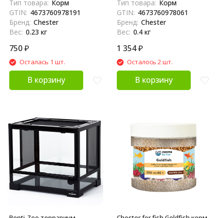
Тип товара:
Корм
Тип товара:
Корм
- 400 г
GTIN:
4673760978191
GTIN:
4673760978061
Бренд:
Chester
Бренд:
Chester
Вес:
0.23 кг
Вес:
0.4 кг
750
₽
1 354
₽
Осталась 1 шт.
Осталось 2 шт.
В корзину
В корзину
Repti-Zoo террариум
Chester for fish Goldfish корм