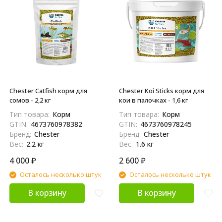
Chester Catfish корм для
Chester Koi Sticks корм для
сомов - 2,2 кг
кои в палочках - 1,6 кг
Тип товара:
Корм
Тип товара:
Корм
GTIN:
4673760978382
GTIN:
4673760978245
Бренд:
Chester
Бренд:
Chester
Вес:
2.2 кг
Вес:
1.6 кг
4 000
₽
2 600
₽
Осталось несколько штук
Осталось несколько штук
В корзину
В корзину