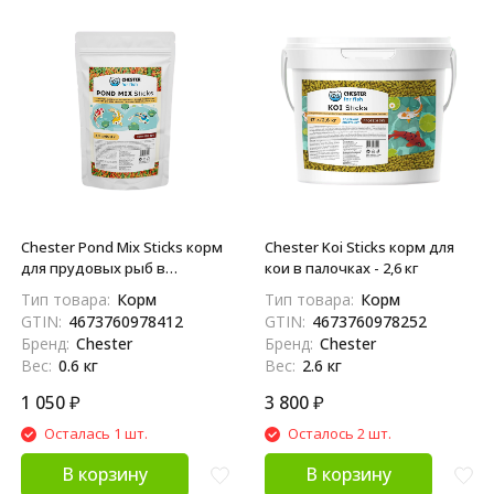
Chester Pond Mix Sticks корм
Chester Koi Sticks корм для
для прудовых рыб в
кои в палочках - 2,6 кг
палочках - 600 г
Тип товара:
Корм
Тип товара:
Корм
GTIN:
4673760978412
GTIN:
4673760978252
Бренд:
Chester
Бренд:
Chester
Вес:
0.6 кг
Вес:
2.6 кг
1 050
₽
3 800
₽
Осталась 1 шт.
Осталось 2 шт.
В корзину
В корзину