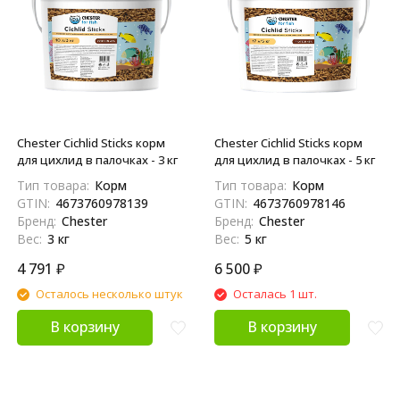
Chester Cichlid Sticks корм
Chester Cichlid Sticks корм
для цихлид в палочках - 3 кг
для цихлид в палочках - 5 кг
Тип товара:
Корм
Тип товара:
Корм
GTIN:
4673760978139
GTIN:
4673760978146
Бренд:
Chester
Бренд:
Chester
Вес:
3 кг
Вес:
5 кг
4 791
₽
6 500
₽
Осталось несколько штук
Осталась 1 шт.
В корзину
В корзину