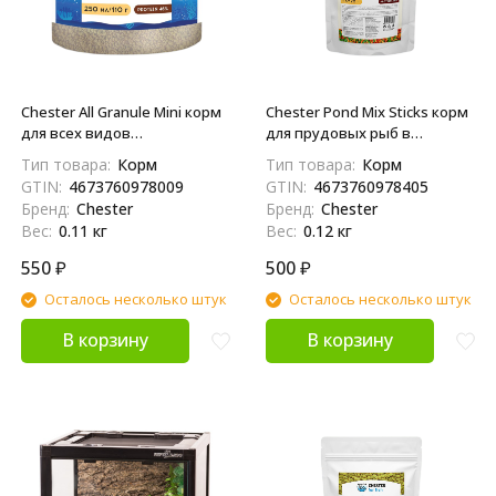
Chester All Granule Mini корм
Chester Pond Mix Sticks корм
для всех видов
для прудовых рыб в
декоративных аквариумных
палочках - 120 г
Тип товара:
Корм
Тип товара:
Корм
рыб в гранулах - 110 г
GTIN:
4673760978009
GTIN:
4673760978405
Бренд:
Chester
Бренд:
Chester
Вес:
0.11 кг
Вес:
0.12 кг
550
₽
500
₽
Осталось несколько штук
Осталось несколько штук
В корзину
В корзину