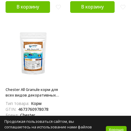
В корзину
В корзину
Chester All Granule корм для
всех видов декоративных
аквариумных рыб в гранулах
Тип товара:
Корм
- 1,9 кг
GTIN:
4673760978078
Бренд:
Chester
Вес:
1.9 кг
Продолжая пользоваться сайтом, вы
соглашаетесь на использование нами файлов
Хорошо
4 400
₽