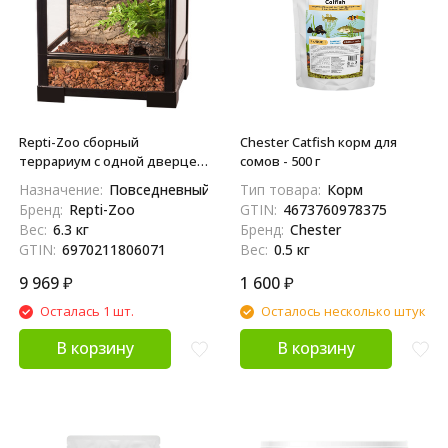
Repti-Zoo сборный
Chester Catfish корм для
террариум с одной дверцей,
сомов - 500 г
30 см x 30 см x 30 см
Назначение:
Повседневный
Тип товара:
Корм
Бренд:
Repti-Zoo
GTIN:
4673760978375
Вес:
6.3 кг
Бренд:
Chester
GTIN:
6970211806071
Вес:
0.5 кг
9 969
₽
1 600
₽
Осталась 1 шт.
Осталось несколько штук
В корзину
В корзину