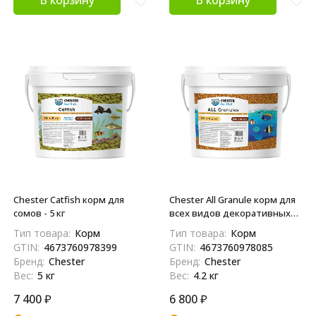
В корзину
В корзину
Chester Catfish корм для
Chester All Granule корм для
сомов - 5 кг
всех видов декоративных
аквариумных рыб в гранулах
Тип товара:
Корм
Тип товара:
Корм
- 4,2 кг
GTIN:
4673760978399
GTIN:
4673760978085
Бренд:
Chester
Бренд:
Chester
Вес:
5 кг
Вес:
4.2 кг
7 400
₽
6 800
₽