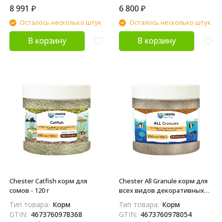
8 991
₽
6 800
₽
Осталось несколько штук
Осталось несколько штук
В корзину
В корзину
Chester Catfish корм для
Chester All Granule корм для
сомов - 120 г
всех видов декоративных
аквариумных рыб в гранулах
Тип товара:
Корм
Тип товара:
Корм
- 100 г
GTIN:
4673760978368
GTIN:
4673760978054