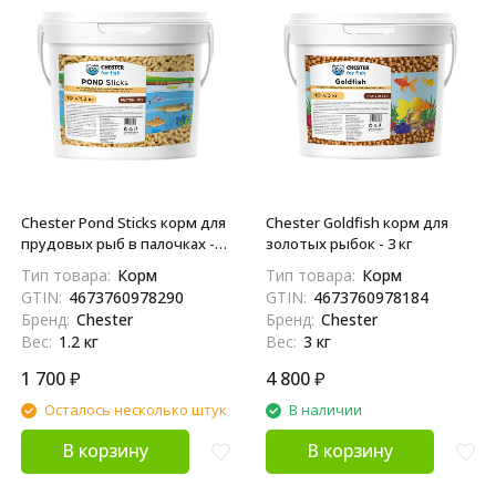
Chester Pond Sticks корм для
Chester Goldfish корм для
прудовых рыб в палочках -
золотых рыбок - 3 кг
1,2 кг
Тип товара:
Корм
Тип товара:
Корм
GTIN:
4673760978290
GTIN:
4673760978184
Бренд:
Chester
Бренд:
Chester
Вес:
1.2 кг
Вес:
3 кг
1 700
₽
4 800
₽
Осталось несколько штук
В наличии
В корзину
В корзину