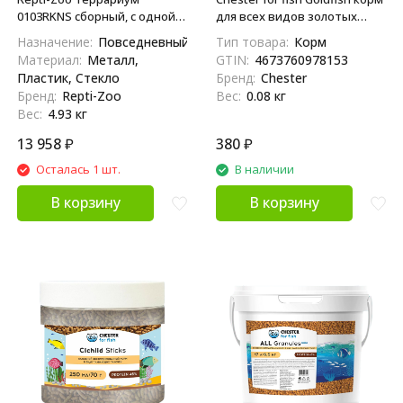
0103RKNS сборный, с одной
для всех видов золотых
дверцей, 40х30х35 см
рыбок в гранулах - 80 г
Назначение:
Повседневный
Тип товара:
Корм
Материал:
Металл,
GTIN:
4673760978153
Пластик, Стекло
Бренд:
Chester
Бренд:
Repti-Zoo
Вес:
0.08 кг
Вес:
4.93 кг
13 958
₽
380
₽
Осталась 1 шт.
В наличии
В корзину
В корзину