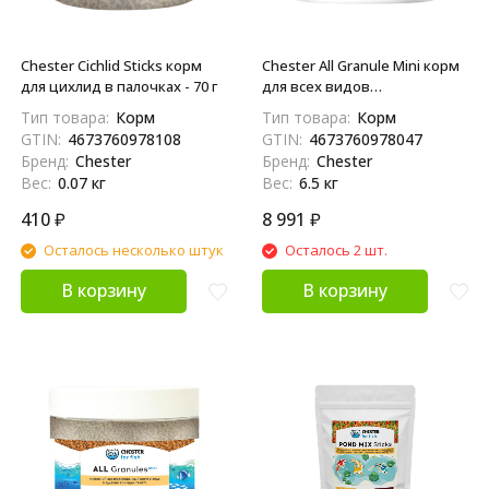
Chester Cichlid Sticks корм
Chester All Granule Mini корм
для цихлид в палочках - 70 г
для всех видов
декоративных аквариумных
Тип товара:
Корм
Тип товара:
Корм
рыб в гранулах - 6,5 кг
GTIN:
4673760978108
GTIN:
4673760978047
Бренд:
Chester
Бренд:
Chester
Вес:
0.07 кг
Вес:
6.5 кг
410
₽
8 991
₽
Осталось несколько штук
Осталось 2 шт.
В корзину
В корзину