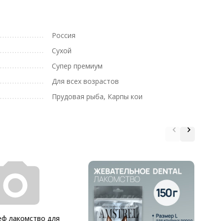
Россия
Сухой
Супер премиум
Для всех возрастов
Прудовая рыба, Карпы кои
Д
%
еф лакомство для