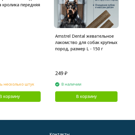
с
а кролика передняя
Amstrel Dental жевательное
лакомство для собак крупных
пород, размер L - 150 г
249
₽
4
ь несколько штук
В наличии
В корзину
В корзину
Контакты