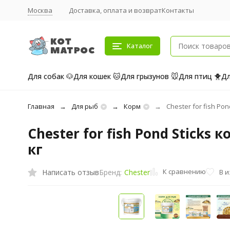
Москва
Доставка, оплата и возврат
Контакты
Каталог
Для собак 🐶
Для кошек 🐱
Для грызунов 🐭
Для птиц 🐥
Дл
Главная
Для рыб
Корм
Chester for fish Po
Chester for fish Pond Sticks
кг
К сравнению
Написать отзыв
В 
Бренд:
Chester