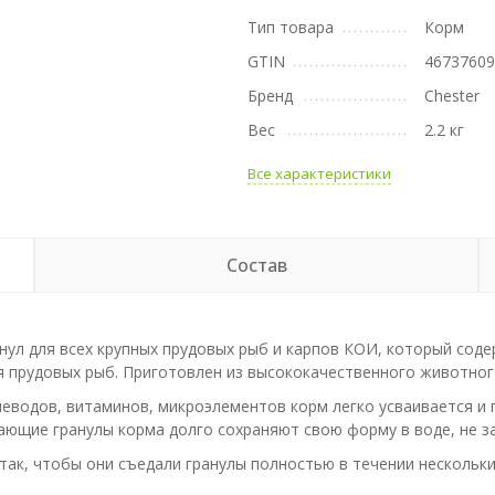
Тип товара
Корм
GTIN
4673760
Бренд
Chester
Вес
2.2 кг
Все характеристики
Состав
нул для всех крупных прудовых рыб и карпов КОИ, который сод
я прудовых рыб. Приготовлен из высококачественного животного
еводов, витаминов, микроэлементов корм легко усваивается и
ющие гранулы корма долго сохраняют свою форму в воде, не за
так, чтобы они съедали гранулы полностью в течении нескольки