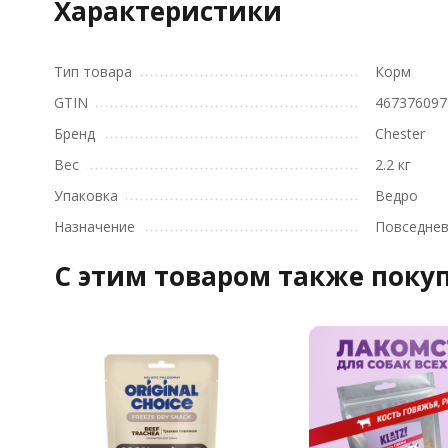
Характеристики
Тип товара
Корм
GTIN
467376097
Бренд
Chester
Вес
2.2 кг
Упаковка
Ведро
Назначение
Повседне
C этим товаром также поку