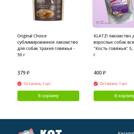
Original Choice
KLATZ! лакомство 
сублимированное лакомство
взрослых собак вс
для собак трахея говяжья -
"Кость говяжья" S, 
50 г
г
379
₽
400
₽
Осталась 1 шт.
Осталась 1 шт.
В корзину
В корзин
Катало