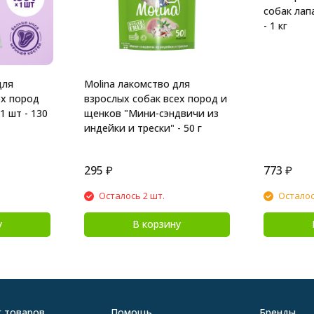
собак лап
- 1 кг
для
Molina лакомство для
ех пород
взрослых собак всех пород и
1 шт - 130
щенков "Мини-сэндвичи из
индейки и трески" - 50 г
295
₽
773
₽
Осталось 2 шт.
Осталос
у
В корзину
г товаров
Помощь
Бренды