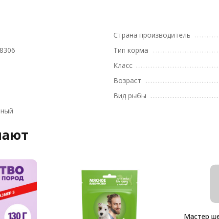
Страна производитель
8306
Тип корма
Класс
Возраст
Вид рыбы
вный
пают
Мастер ш