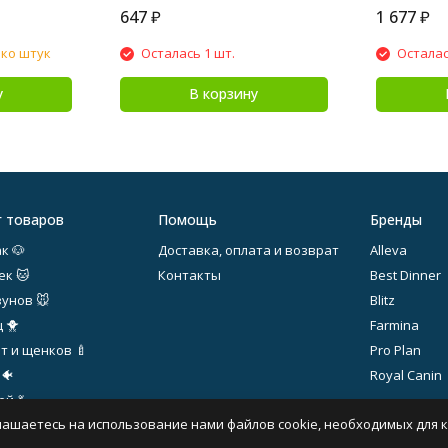
647
₽
1 677
₽
ько штук
Осталась 1 шт.
Осталас
у
В корзину
г товаров
Помощь
Бренды
к 🐶
Доставка, оплата и возврат
Alleva
ек 🐱
Контакты
Best Dinner
зунов 🐭
Blitz
 🐥
Farmina
т и щенков 🍼
Pro Plan
 🐠
Royal Canin
й 💃
лашаетесь на использование нами файлов cookie, необходимых для 