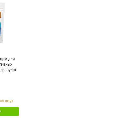
 корм для
тивных
 гранулах
ько штук
у