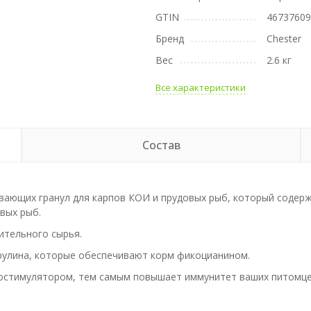
GTIN
4673760
Бренд
Chester
Вес
2.6 кг
Все характеристики
Состав
вающих гранул для карпов КОИ и прудовых рыб, который содерж
вых рыб.
ительного сырья.
рулина, которые обеспечивают корм фикоцианином.
стимулятором, тем самым повышает иммунитет ваших питомцев