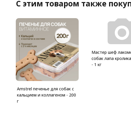
C этим товаром также поку
Мастер шеф лаком
собак лапа кролик
- 1 кг
Amstrel печенье для собак с
кальцием и коллагеном - 200
г