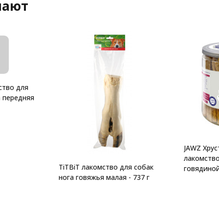
пают
ство для
а передняя
JAWZ Хру
лакомство
TiTBiT лакомство для собак
говядиной
нога говяжья малая - 737 г