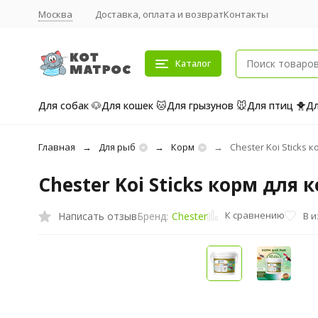
Москва
Доставка, оплата и возврат
Контакты
Каталог
Для собак 🐶
Для кошек 🐱
Для грызунов 🐭
Для птиц 🐥
Дл
Главная
Для рыб
Корм
Chester Koi Sticks к
Chester Koi Sticks корм для к
К сравнению
Написать отзыв
В 
Бренд:
Chester