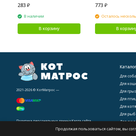
283
₽
773
₽
В наличии
Осталось нескол
В корзину
В корзин
Катало
Для соба
Для кош
2021-2026 © КотМатрос —
Для гры
Для птиц
Для котя
Для рыб
Политика персональных данных
Карта сайта
Для люде
Продолжая пользоваться сайтом, вы сог