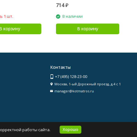
714
₽
3
ь 1 шт.
В наличии
В корзину
В корзину
Контакты
+7 (495) 128-23-00
Москва, 1-ый Дорожный проезд, д.4 с 1
manager@kotmatros.ru
Хорошо
корректной работы сайта.