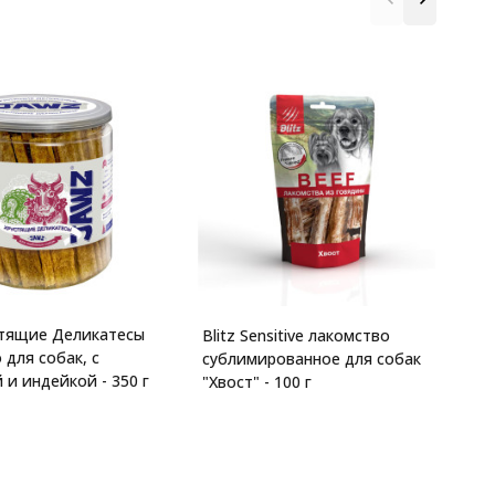
M
в
"
5
стящие Деликатесы
Blitz Sensitive лакомство
 для собак, с
сублимированное для собак
 и индейкой - 350 г
"Хвост" - 100 г