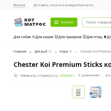
Москва
Доставка, оплата и возврат
Контакты
Каталог
Для собак 🐶
Для кошек 🐱
Для грызунов 🐭
Для птиц 🐥
Дл
Главная
Для рыб
Корм
Chester Koi Premium
Chester Koi Premium Sticks к
К сравнению
Написать отзыв
В 
Бренд:
Chester