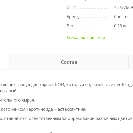
GTIN
4673760
Бренд
Chester
Вес
0.23 кг
Все характеристики
Состав
вающих гранул для карпов КОИ, который содержит все необход
вых рыб.
ительного сырья.
 источником каротиноида – астаксантина.
ам, становится ответственным за образование различных цветов