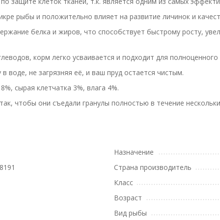
о защите клеток тканей, т.к. является одним из самых эффекти
икре рыбы и положительно влияет на развитие личинок и качес
одержание белка и жиров, что способствует быстрому росту, ув
леводов, корм легко усваивается и подходит для полноценного
 воде, не загрязняя её, и ваш пруд остается чистым.
8%, сырая клетчатка 3%, влага 4%.
 так, чтобы они съедали гранулы полностью в течение нескольк
Назначение
8191
Страна производитель
Класс
Возраст
Вид рыбы