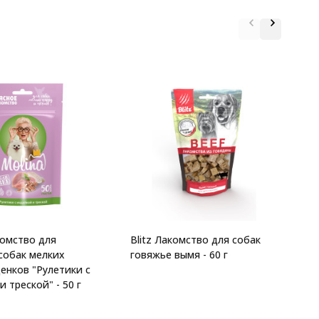
Б
D
п
комство для
Blitz Лакомство для собак
собак мелких
говяжье вымя - 60 г
енков "Рулетики с
 треской" - 50 г