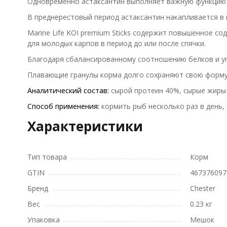
Одновременно астаксантин выполняет важную функцию п
В преднерестовый период астаксантин накапливается в 
Marine Life KOI premium Sticks содержит повышенное с
для молодых карпов в период до или после спячки.
Благодаря сбалансированному соотношению белков и уг
Плавающие гранулы корма долго сохраняют свою форму в
Аналитический состав:
сырой протеин 40%, сырые жиры 
Способ применения:
кормить рыб несколько раз в день,
Характеристики
Тип товара
Корм
GTIN
467376097
Бренд
Chester
Вес
0.23 кг
Упаковка
Мешок