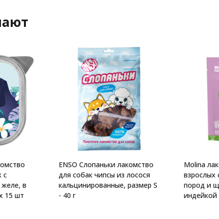
пают
комство
ENSO Слопаньки лакомство
Molina ла
 с
для собак чипсы из лосося
взрослых 
 желе, в
кальцинированные, размер S
пород и щ
х 15 шт
- 40 г
индейкой и