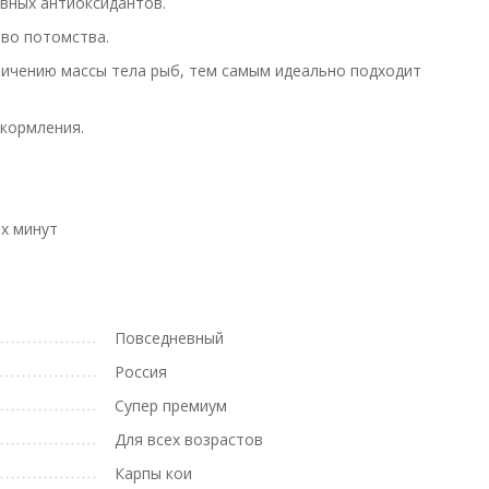
вных антиоксидантов.
тво потомства.
еличению массы тела рыб, тем самым идеально подходит
 кормления.
их минут
Повседневный
Россия
Супер премиум
Для всех возрастов
Карпы кои