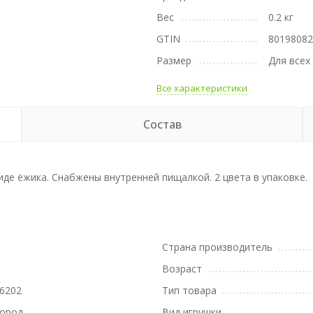
Вес
0.2 кг
GTIN
8019808
Размер
Для всех
Все характеристики
Состав
иде ёжика. Снабжены внутренней пищалкой. 2 цвета в упаковке.
Страна производитель
Возраст
6202
Тип товара
пород
Вид игрушки