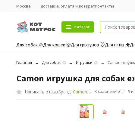
Москва
Доставка, оплата и возврат
Контакты
Каталог
Для собак 🐶
Для кошек 🐱
Для грызунов 🐭
Для птиц 🐥
Дл
Главная
Для собак
Игрушки
Camon игрушка
Camon игрушка для собак еж
К сравнению
Написать отзыв
В и
Бренд:
Camon