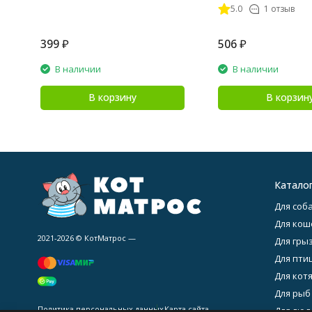
5.0
1 отзыв
399
₽
506
₽
В наличии
В наличии
В корзину
В корзин
Катало
Для соба
Для кош
2021-2026 © КотМатрос —
Для гры
Для птиц
Для котя
Для рыб
Политика персональных данных
Карта сайта
Для люде