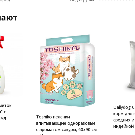
пают
 меток
Dailydog C
С с
корм для 
Toshiko пеленки
 мл
средних и
впитывающие одноразовые
индейкой -
с ароматом сакуры, 60х90 см