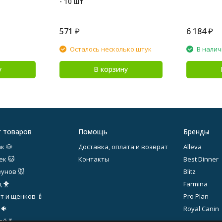
- 10 шт
571
₽
6 184
₽
Осталось несколько штук
В нали
у
В корзину
г товаров
Помощь
Бренды
к 🐶
Доставка, оплата и возврат
Alleva
ек 🐱
Контакты
Best Dinner
зунов 🐭
Blitz
 🐥
Farmina
т и щенков 🍼
Pro Plan
 🐠
Royal Canin
й 💃