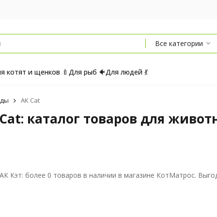
Все категории
я котят и щенков 🍼
Для рыб 🐠
Для людей 💃
нды
AK Cat
 Cat: каталог товаров для живот
 АК Кэт: более 0 товаров в наличии в магазине КотМатрос. Выг