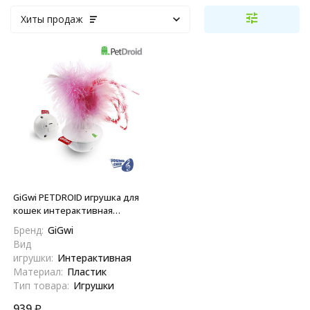
Хиты продаж
GiGwi PETDROID игрушка для
кошек интерактивная
Мелоди Тумблер со
Бренд:
GiGwi
звуковым чипом, 14 см
Вид
игрушки:
Интерактивная
Материал:
Пластик
Тип товара:
Игрушки
939
₽