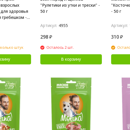
 взрослых
"Рулетики из утки и трески" -
"Косточк
 для здоровья
50 г
- 50 г
м гребешком -
Артикул:
4955
Артикул:
298
₽
310
₽
сколько штук
Осталось 2 шт.
Остало
рзину
В корзину