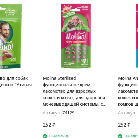
во для собак
Molina Sterilised
Molina Ant
щенков "Утиная
функциональное крем-
функцион
лакомство для взрослых
лакомств
кошек и котят, для здоровья
кошек и 
мочевыводящей системы, с
комков ш
уткой и индейкой - 48 г
лососем -
Артикул:
74129
Артикул:
252
₽
252
₽
В наличии
В нали