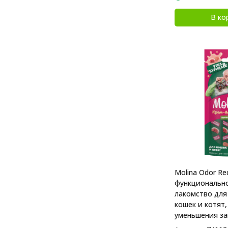
В ко
Molina Odor Re
функционально
лакомство для
кошек и котят,
уменьшения за
с уткой и куриц