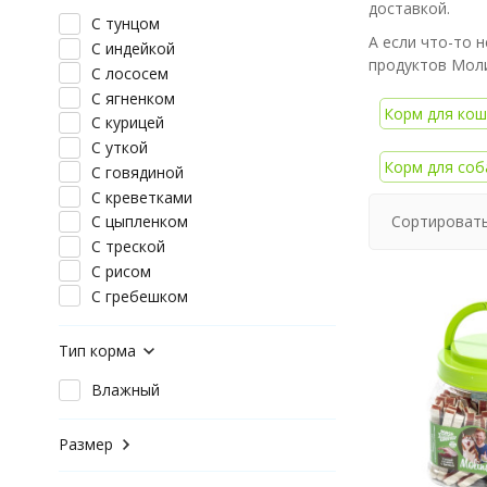
доставкой.
С тунцом
А если что-то 
С индейкой
продуктов Моли
С лососем
С ягненком
Корм для кош
С курицей
С уткой
Корм для соб
С говядиной
С креветками
Сортировать
С цыпленком
С треской
С рисом
С гребешком
Тип корма
Влажный
Размер