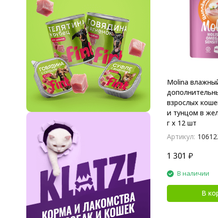
Molina влажны
дополнительны
взрослых коше
и тунцом в желе
г х 12 шт
Артикул:
10612
1 301
₽
В наличии
В ко