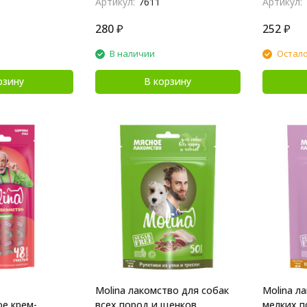
Артикул:
7611
Артикул:
280
₽
252
₽
В наличии
Остало
рзину
В корзину
Molina лакомство для собак
Molina л
е крем-
всех пород и щенков
мелких п