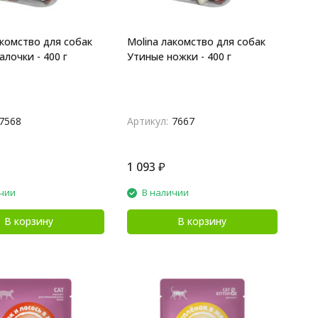
акомство для собак
Molina лакомство для собак
лочки - 400 г
Утиные ножки - 400 г
7568
Артикул:
7667
1 093
₽
чии
В наличии
В корзину
В корзину