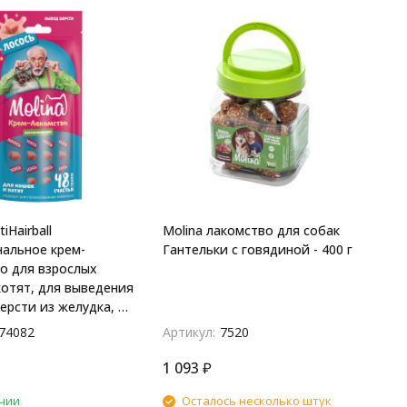
iHairball
Molina лакомство для собак
альное крем-
Гантельки с говядиной - 400 г
о для взрослых
котят, для выведения
ерсти из желудка, с
 48 г
74082
Артикул:
7520
1 093
₽
чии
Осталось несколько штук