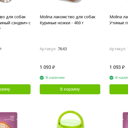
во для собак
Molina лакомство для собак
Molina л
тиный сэндвич с
Куриные ножки - 400 г
Утиные па
г
в
Артикул:
7643
Артикул:
1 093
₽
1 093
₽
В наличии
В нали
рзину
В корзину