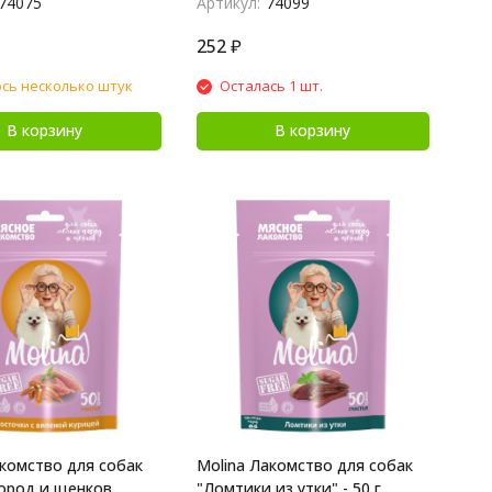
74075
Артикул:
74099
252
₽
сь несколько штук
Осталась 1 шт.
В корзину
В корзину
акомство для собак
Molina Лакомство для собак
ород и щенков
"Ломтики из утки" - 50 г