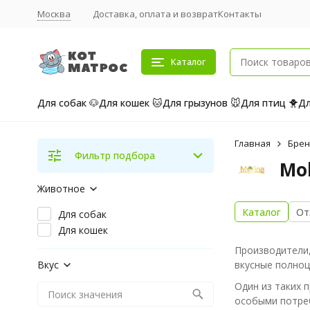
Москва
Доставка, оплата и возврат
Контакты
Каталог
Для собак 🐶
Для кошек 🐱
Для грызунов 🐭
Для птиц 🐥
Дл
Главная
Бре
Фильтр подбора
Mo
Животное
Каталог
От
Для собак
Для кошек
Производители,
Вкус
вкусные полноц
Один из таких 
особыми потреб