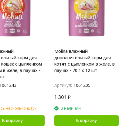
лажный
Molina влажный
ельный корм для
дополнительный корм для
 кошек с цыпленком
котят с цыпленком в желе, в
 в желе, в паучах -
паучах - 70 г х 12 шт
 шт
1061243
Артикул:
1061205
1 301
₽
сь несколько штук
В наличии
В корзину
В корзину