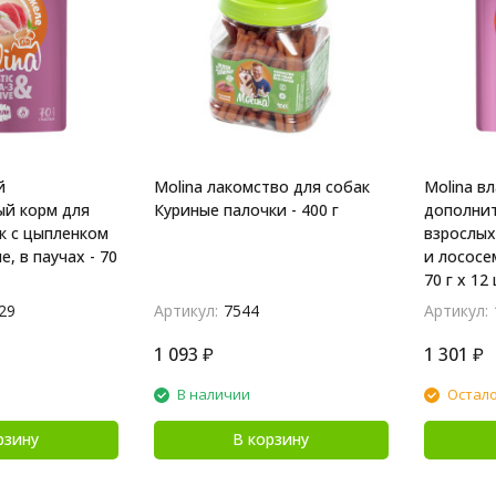
й
Molina лакомство для собак
Molina в
й корм для
Куриные палочки - 400 г
дополнит
к с цыпленком
взрослых
, в паучах - 70
и лососем
70 г х 12
29
Артикул:
7544
Артикул:
1 093
₽
1 301
₽
В наличии
Остало
рзину
В корзину