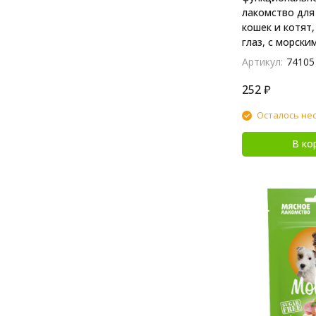
лакомство для
кошек и котят,
глаз, с морски
48 г
Артикул:
74105
252
₽
Осталось не
В ко