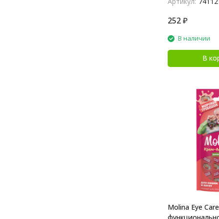
Артикул:
74112
252
₽
В наличии
В ко
Molina Eye Care
функционально