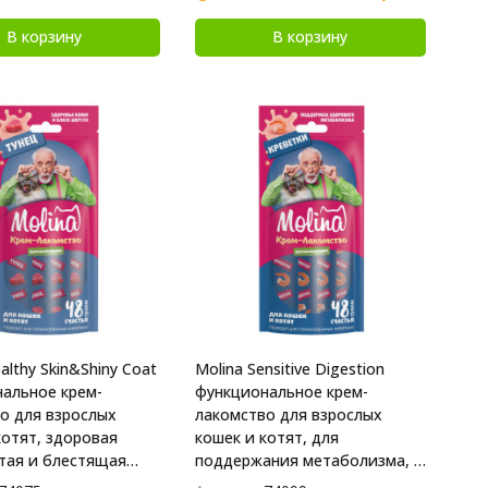
В корзину
В корзину
althy Skin&Shiny Coat
Molina Sensitive Digestion
альное крем-
функциональное крем-
о для взрослых
лакомство для взрослых
котят, здоровая
кошек и котят, для
стая и блестящая
поддержания метаболизма, с
 тунцом - 48 г
креветками - 48 г