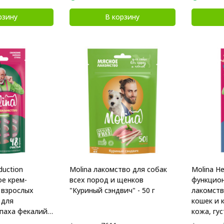
рзину
В корзину
duction
Molina лакомство для собак
Molina He
е крем-
всех пород и щенков
функцион
 взрослых
"Куриный сэндвич" - 50 г
лакомств
 для
кошек и 
паха фекалий,
кожа, гу
ей - 48 г
шерсть, с