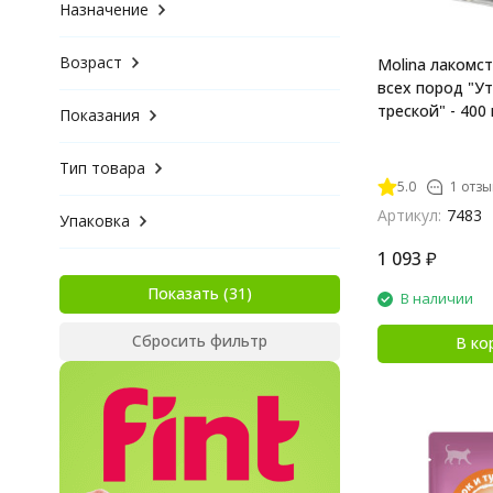
Назначение
Возраст
Molina лакомст
всех пород "У
треской" - 400 
Показания
Тип товара
5.0
1 отзы
Артикул:
7483
Упаковка
1 093
₽
Показать
В наличии
Сбросить фильтр
В ко