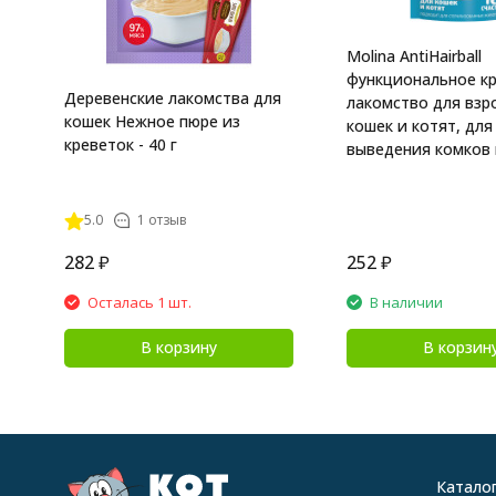
Molina AntiHairball
функциональное к
Деревенские лакомства для
лакомство для взр
кошек Нежное пюре из
кошек и котят, для
креветок - 40 г
выведения комков 
желудка, с лососем 
5.0
1 отзыв
282
₽
252
₽
Осталась 1 шт.
В наличии
В корзину
В корзин
Катало