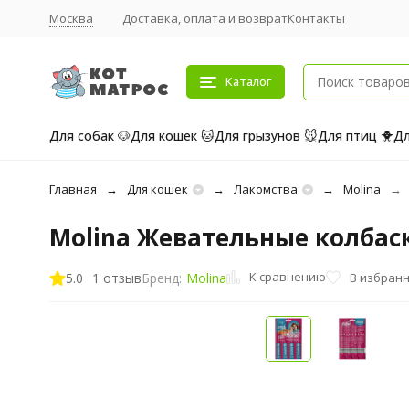
Москва
Доставка, оплата и возврат
Контакты
Каталог
Для собак 🐶
Для кошек 🐱
Для грызунов 🐭
Для птиц 🐥
Дл
Главная
Для кошек
Лакомства
Molina
Molina Жевательные колбаск
К сравнению
5.0
1 отзыв
В избран
Бренд:
Molina