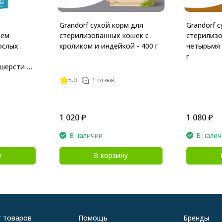
Grandorf сухой корм для
Grandorf 
рем-
стерилизованных кошек с
стерилизо
ослых
кроликом и индейкой - 400 г
четырьмя 
г
шерсти из
- 48 г
5.0
1 отзыв
1 020
₽
1 080
₽
В наличии
В нали
у
В корзину
г товаров
Помощь
Бренды