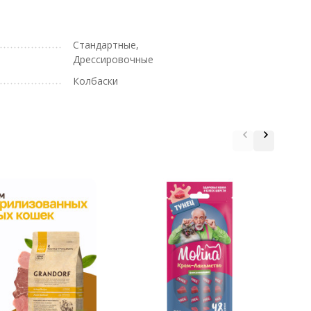
Стандартные,
Дрессировочные
Колбаски
G
с
ч