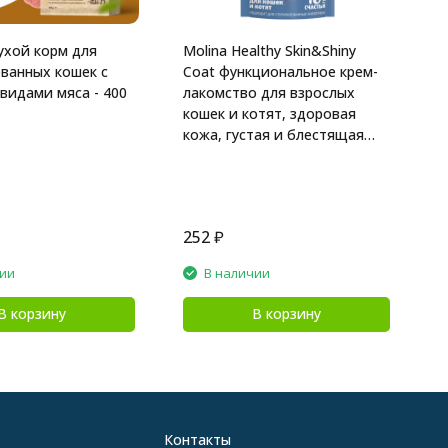
сухой корм для
Molina Healthy Skin&Shiny
ванных кошек с
Coat функциональное крем-
видами мяса - 400
лакомство для взрослых
кошек и котят, здоровая
кожа, густая и блестящая
шерсть, с тунцом - 48 г
252
₽
3
чии
В наличии
В корзину
В корзину
Контакты