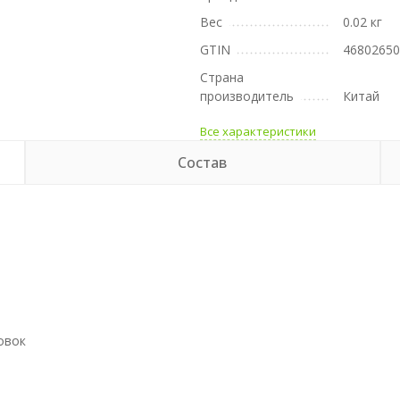
Вес
0.02 кг
GTIN
4680265
Страна
производитель
Китай
Все характеристики
Состав
овок