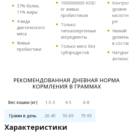
1000000000 КОЕ/
Контроль
37% белки,
кг живых
уровня
11% жиры
пробиотиков
кислотно
4 вида
рН
Только
диетического
гипоаллергенные
Низкий
мяса
ингредиенты
уровень 
Живые
в составе
Только мясо без
пробиотики
субпродуктов
Натураль
антиокси
РЕКОМЕНДОВАННАЯ ДНЕВНАЯ НОРМА
КОРМЛЕНИЯ В ГРАММАХ
Вес кошки (кг)
1,5-3
4-5
6-8
Грамм в день
20-45
55-65
75-95
Характеристики