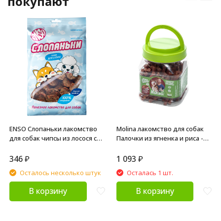
покупают
ENSO Слопаньки лакомство
Molina лакомство для собак
для собак чипсы из лосося с
Палочки из ягненка и риса -
морковью, размер L - 40 г
400 г
346
₽
1 093
₽
Осталось несколько штук
Осталась 1 шт.
В корзину
В корзину