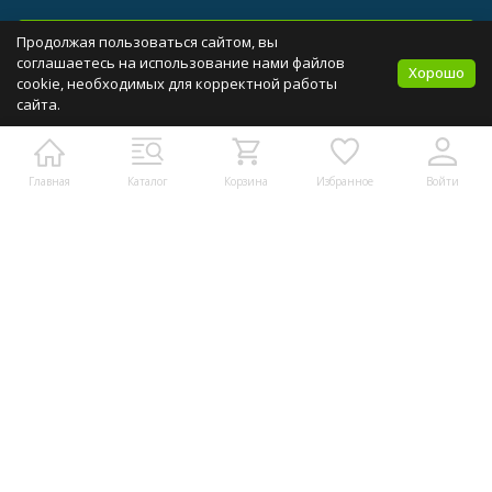
+7 (495) 128-23-00
Продолжая пользоваться сайтом, вы
соглашаетесь на использование нами файлов
Хорошо
cookie, необходимых для корректной работы
сайта.
Контакты:
Москва, 1-ый Дорожный проезд, д.4 с 1
manager@kotmatros.ru
Главная
Каталог
Корзина
Избранное
Войти
Проложить маршрут
Каталог товаров
Помощь
Бренды