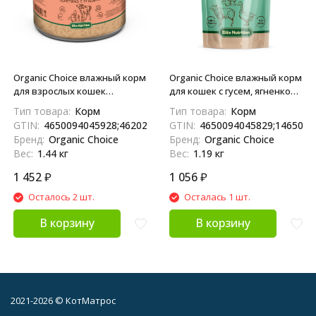
Organic Сhoice влажный корм
Organic Сhoice влажный корм
для взрослых кошек
для кошек с гусем, ягненком
телятина с ягодами, в
и ягодами в соусе, в паучах -
Тип товара:
Корм
Тип товара:
Корм
консервах - 240 г х 6 шт
85 г х 14 шт
GTIN:
4650094045928;4620207835272
GTIN:
4650094045829;1465009
Бренд:
Organic Choice
Бренд:
Organic Choice
Вес:
1.44 кг
Вес:
1.19 кг
1 452
₽
1 056
₽
Осталось 2 шт.
Осталась 1 шт.
В корзину
В корзину
2021-2026 © КотМатрос