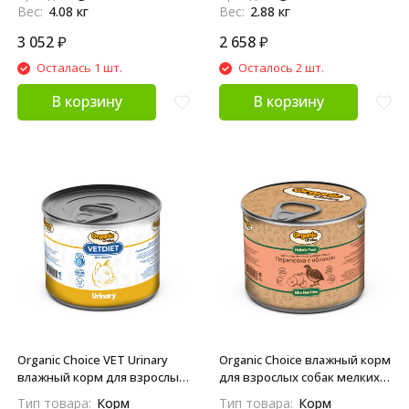
Вес:
4.08 кг
Вес:
2.88 кг
3 052
₽
2 658
₽
Осталась 1 шт.
Осталось 2 шт.
В корзину
В корзину
Organic Сhoice VET Urinary
Organic Сhoice влажный корм
влажный корм для взрослых
для взрослых собак мелких и
кошек, для профилактики
средних пород перепелка с
Тип товара:
Корм
Тип товара:
Корм