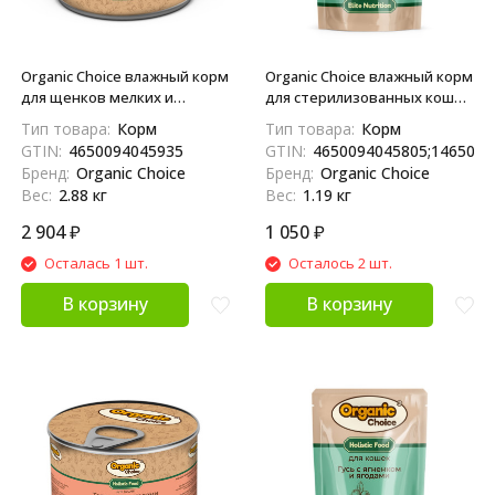
Organic Сhoice влажный корм
Organic Сhoice влажный корм
для щенков мелких и
для стерилизованных кошек
средних пород курочка и
с гусем и куриной печенью в
Тип товара:
Корм
Тип товара:
Корм
индейка с ягодами, в
соусе, в паучах - 85 г х 14 шт
GTIN:
4650094045935
GTIN:
4650094045805;1465009
консервах - 240 г х 12 шт
Бренд:
Organic Choice
Бренд:
Organic Choice
Вес:
2.88 кг
Вес:
1.19 кг
2 904
₽
1 050
₽
Осталась 1 шт.
Осталось 2 шт.
В корзину
В корзину