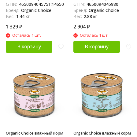
МКБ, в консервах - 240 г х 6
яблоком, в консервах - 240 г х
GTIN:
4650094045751;14650094045758;4620207835319
GTIN:
4650094045980
шт
12 шт
Бренд:
Organic Choice
Бренд:
Organic Choice
Вес:
1.44 кг
Вес:
2.88 кг
1 329
₽
2 904
₽
Осталась 1 шт.
Осталась 1 шт.
В корзину
В корзину
Organic Сhoice влажный корм
Organic Сhoice влажный корм