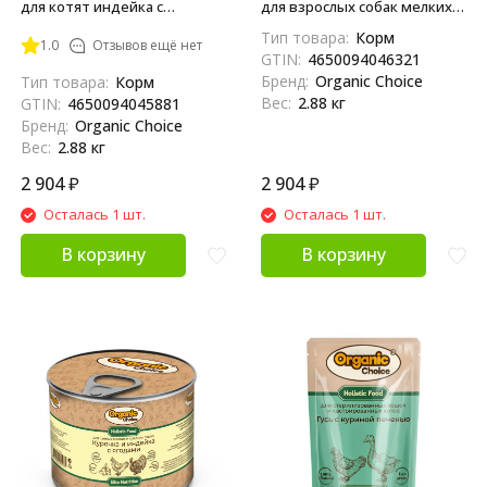
для котят индейка с
для взрослых собак мелких и
ягненком и ягодами, в
средних пород утка с
Тип товара:
Корм
1.0
Отзывов ещё нет
консервах - 240 г х 12 шт
бататом, в консервах - 240 г
GTIN:
4650094046321
х 12 шт
Бренд:
Organic Choice
Тип товара:
Корм
Вес:
2.88 кг
GTIN:
4650094045881
Бренд:
Organic Choice
Вес:
2.88 кг
2 904
₽
2 904
₽
Осталась 1 шт.
Осталась 1 шт.
В корзину
В корзину