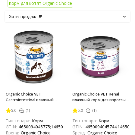
Корм для котят Organic Choice
Хиты продаж
Organic Сhoice VET
Organic Сhoice VET Renal
Gastrointestinal влажный
влажный корм для взрослых
корм для взрослых собак,
кошек, для профилактики
5.0
(1)
5.0
(1)
для профилактики болезней
болезней почек, в консервах
ЖКТ, в консервах - 340 г х 12
- 240 г х 12 шт
Тип товара:
Корм
Тип товара:
Корм
шт
GTIN:
4650094045775;14650094045772
GTIN:
4650094045744;1465009
Бренд:
Organic Choice
Бренд:
Organic Choice