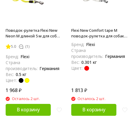
Поводок-рулетка Flexi New
Flexi New Comfort tape M
Neon M длиной 5 м для собак
поводок-рулетка для собак,
до 25 кг лента
красная 5 м, до 25 кг
Бренд:
Flexi
5.0
(1)
Страна
производитель:
Германия
Бренд:
Flexi
Вес:
0.301 кг
Страна
Цвет:
производитель:
Германия
Вес:
0.5 кг
Цвет:
1 968
₽
1 813
₽
Осталось 2 шт.
Осталось 2 шт.
В корзину
В корзину