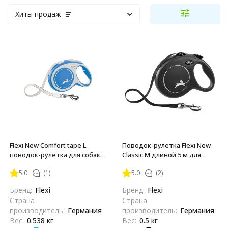
Хиты продаж
Flexi New Comfort tape L
Поводок-рулетка Flexi New
поводок-рулетка для собак,
Classic M длиной 5 м для
голубая 8 м, до 50 кг
собак до 25 кг лента чёрная
5.0
(1)
5.0
(2)
Бренд:
Flexi
Бренд:
Flexi
Страна
Страна
производитель:
Германия
производитель:
Германия
Вес:
0.538 кг
Вес:
0.5 кг