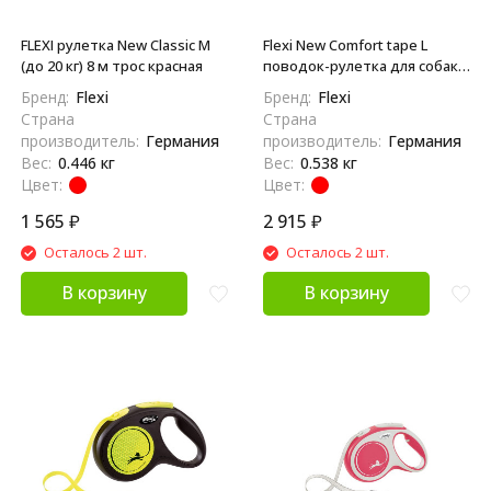
FLEXI рулетка New Classic M
Flexi New Comfort tape L
(до 20 кг) 8 м трос красная
поводок-рулетка для собак,
красная 8 м, до 50 кг
Бренд:
Flexi
Бренд:
Flexi
Страна
Страна
производитель:
Германия
производитель:
Германия
Вес:
0.446 кг
Вес:
0.538 кг
Цвет:
Цвет:
1 565
₽
2 915
₽
Осталось 2 шт.
Осталось 2 шт.
В корзину
В корзину