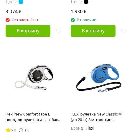
Цвет:
Цвет:
3 074
₽
1 930
₽
Осталось 2 шт.
В наличии
В корзину
В корзину
Flexi New Comfort tape L
FLEXI рулетка New Classic M
поводок-рулетка для собак,
(до 20 кг) 8 м трос синяя
черная 5 м, до 60 кг
Бренд:
Flexi
5.0
(1)