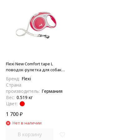
Flexi New Comfort tape L
поводок-рулетка для собак,
красная 5 м, до 60 кг
Бренд:
Flexi
Страна
производитель:
Германия
Вес:
0.519 кг
Цвет:
1 700
₽
Нет в наличии
В корзину