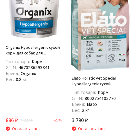
Organix Hypoallergenic сухой
корм для собак для
снижения пищевой аллергии
Тип товара:
Корм
или пищевой
GTIN:
4670236593841
непереносимости - 0,8 кг
Бренд:
Organix
Elato Holistic Vet Special
Вес:
0.8 кг
Hypoallergenic сухой
диетический корм для собак
Тип товара:
Корм
при пищевой аллергии или
GTIN:
8002754103770
непереносимости, с рыбой -
Бренд:
Elato
2 кг
Вес:
2 кг
886
₽
3 790
₽
1 222
₽
-27%
Осталась 1 шт.
Осталась 1 шт.