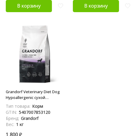
В корзину
В корзину
Grandorf Veterinary Diet Dog
Hypoallergenic сухой
диетический корм для собак
Тип товара:
Корм
с пищевой аллергией или
GTIN:
5407007853120
непереносимостью - 1 кг
Бренд:
Grandorf
Вес:
1 кг
1 800
₽