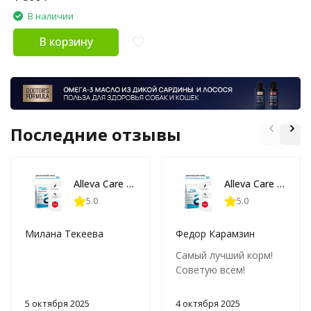
В наличии
В корзину
Последние отзывы
Alleva Care Dog Allergocontrol сухой диетический корм для взрослых собак при аллергии - 2 кг
Alleva Care Dog Allergocontrol сухой диетический корм для взрослых собак при пищевой аллергии - 5 кг
5.0
5.0
Милана Текеева
Федор Карамзин
Самый лучший корм!
Советую всем!
5 октября 2025
4 октября 2025