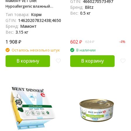
Мамонт VET Diet
GTIN:
4660270573497
пищевой аллергии - 500 г
Hypoallergenic влажный
Бренд:
Blitz
диетический корм для собак
Вес:
0.5 кг
Тип товара:
Корм
при пищевой аллергии, в
GTIN:
14620207832438;4650094049414;4620207832431
консервах - 525 г х 6 шт
Бренд:
Мамонт
Вес:
3.15 кг
1 908
₽
602
₽
624
₽
-4%
Осталось несколько штук
В наличии
В корзину
В корзину