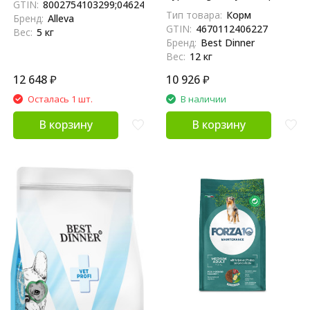
GTIN:
8002754103299;04624837890229;4624837890229
для собак при пищевой
Тип товара:
Корм
Бренд:
Alleva
аллергии и
GTIN:
4670112406227
Вес:
5 кг
непереносимости - 12 кг
Бренд:
Best Dinner
Вес:
12 кг
12 648
₽
10 926
₽
Осталась 1 шт.
В наличии
В корзину
В корзину