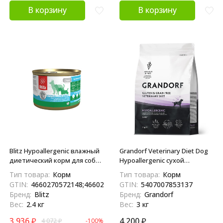
В корзину
В корзину
Blitz Hypoallergenic влажный
Grandorf Veterinary Diet Dog
диетический корм для собак
Hypoallergenic сухой
при пищевой аллергии,
диетический корм для собак
Тип товара:
Корм
Тип товара:
Корм
непереносимости и
с пищевой аллергией или
GTIN:
4660270572148;4660270573350
GTIN:
5407007853137
атопическом дерматите, в
непереносимостью - 3 кг
Бренд:
Blitz
Бренд:
Grandorf
консервах - 200 г х 12 шт
Вес:
2.4 кг
Вес:
3 кг
3 936
₽
4 200
₽
4 072
₽
-100%