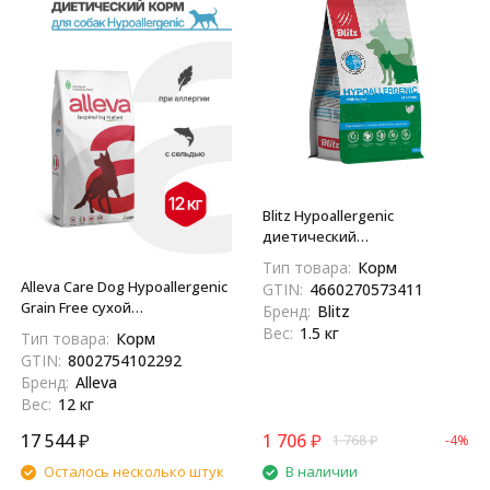
Blitz Hypoallergenic
диетический
полнорационный сухой корм
Тип товара:
Корм
для взрослых собак при
Alleva Care Dog Hypoallergenic
GTIN:
4660270573411
пищевой аллергии - 1,5 кг
Grain Free сухой
Бренд:
Blitz
беззерновой корм для
Вес:
1.5 кг
Тип товара:
Корм
взрослых собак при аллергии
GTIN:
8002754102292
- 12 кг
Бренд:
Alleva
Вес:
12 кг
17 544
₽
1 706
₽
1 768
₽
-4%
Осталось несколько штук
В наличии