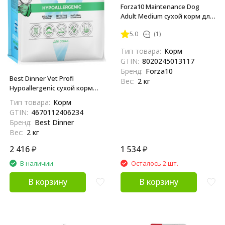
Forza10 Maintenance Dog
Adult Medium сухой корм для
взрослых собак средних
5.0
(1)
пород с олениной и
картофелем - 2 кг
Тип товара:
Корм
GTIN:
8020245013117
Бренд:
Forza10
Best Dinner Vet Profi
Вес:
2 кг
Hypoallergenic сухой корм
для собак при пищевой
Тип товара:
Корм
аллергии и
GTIN:
4670112406234
непереносимости - 2 кг
Бренд:
Best Dinner
Вес:
2 кг
2 416
₽
1 534
₽
В наличии
Осталось 2 шт.
В корзину
В корзину