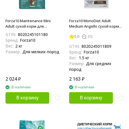
Forza10 Maintenance Mini
Forza10 MonoDiet Adult
Adult сухой корм для
Medium Angello сухой корм
взрослых собак мелких
для взрослых собак средних
GTIN:
8020245101180
5.0
(1)
пород с олениной и
пород с ягненком - 1,5 кг
Бренд:
Forza10
картофелем - 2 кг
Вес:
2 кг
GTIN:
8020245011809
Размер:
Для мелких пород
Бренд:
Forza10
Вес:
1.5 кг
Размер:
Для средних
пород
2 024
₽
2 163
₽
В наличии
В наличии
В корзину
В корзину