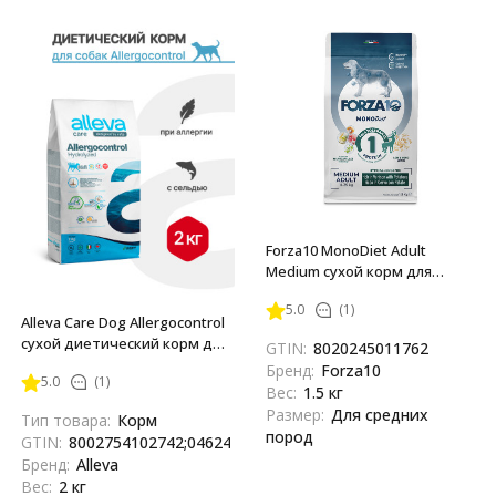
Forza10 MonoDiet Adult
Medium сухой корм для
взрослых собак средних
5.0
(1)
пород с олениной и
Alleva Care Dog Allergocontrol
картофелем - 1,5 кг
сухой диетический корм для
GTIN:
8020245011762
взрослых собак при аллергии
Бренд:
Forza10
5.0
(1)
- 2 кг
Вес:
1.5 кг
Размер:
Для средних
Тип товара:
Корм
пород
GTIN:
8002754102742;04624837890199
Бренд:
Alleva
Вес:
2 кг