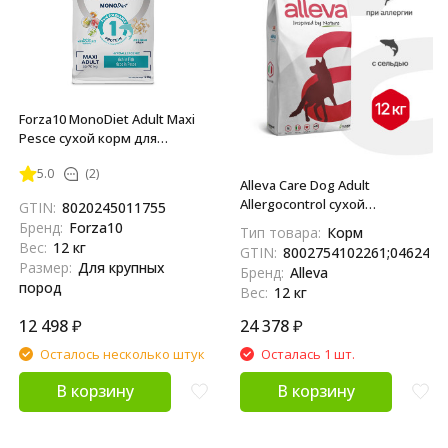
Forza10 MonoDiet Adult Maxi
Pesce сухой корм для
взрослых собак крупных
5.0
(2)
пород c рыбой - 12 кг
Alleva Care Dog Adult
Allergocontrol сухой
GTIN:
8020245011755
диетический корм для
Бренд:
Forza10
Тип товара:
Корм
взрослых собак при
Вес:
12 кг
GTIN:
8002754102261;0462483
пищевой аллергии - 12 кг
Размер:
Для крупных
Бренд:
Alleva
пород
Вес:
12 кг
12 498
₽
24 378
₽
Осталось несколько штук
Осталась 1 шт.
В корзину
В корзину