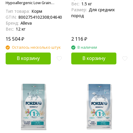
Hypoallergenic Low Grain
Вес:
1.5 кг
сухой диетический
Размер:
Для средних
Тип товара:
Корм
гипоаллергенный корм для
пород
GTIN:
8002754102308;04640413380250
взрослых собак для
Бренд:
Alleva
снижения пищевой
Вес:
12 кг
непереносимости - 12 кг
15 504
₽
2 116
₽
Осталось несколько штук
В наличии
В корзину
В корзину