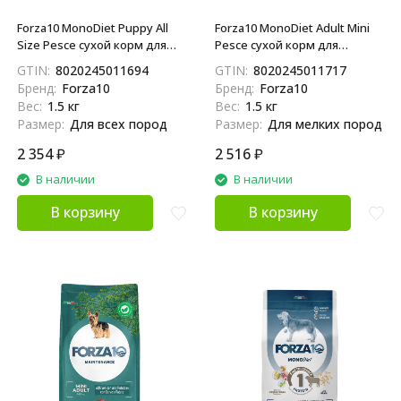
Forza10 MonoDiet Puppy All
Forza10 MonoDiet Adult Mini
Size Pesce сухой корм для
Pesce сухой корм для
щенков и собак всех пород в
взрослых собак мелких
GTIN:
8020245011694
GTIN:
8020245011717
период беременности и
пород с рыбой - 1,5 кг
Бренд:
Forza10
Бренд:
Forza10
лактации при аллергии с
Вес:
1.5 кг
Вес:
1.5 кг
рыбой - 1,5 кг
Размер:
Для всех пород
Размер:
Для мелких пород
2 354
₽
2 516
₽
В наличии
В наличии
В корзину
В корзину