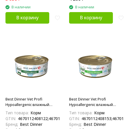
В наличии
В наличии
В корзину
В корзину
Best Dinner Vet Profi
Best Dinner Vet Profi
Hypoallergenic влажный
Hypoallergenic влажный
диетический корм для
диетический корм для
Тип товара:
Корм
Тип товара:
Корм
взрослых собак и щенков
взрослых собак и щенков
GTIN:
4670112408122;4670112468245
GTIN:
4670112408153;4670112
при пищевой аллергии, с
при пищевой аллергии, с
Бренд:
Best Dinner
Бренд:
Best Dinner
кониной и рисом, в
индейкой и кроликом, в