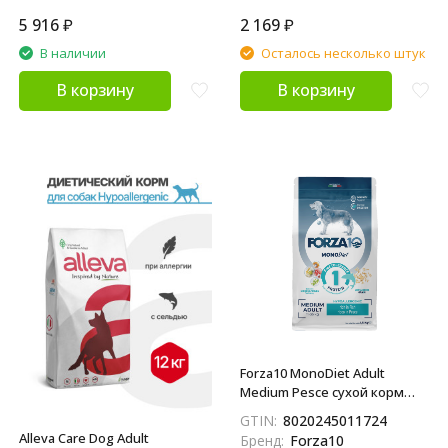
5 916
₽
2 169
₽
В наличии
Осталось несколько штук
В корзину
В корзину
Forza10 MonoDiet Adult
Medium Pesce сухой корм
для взрослых собак средних
GTIN:
8020245011724
пород с рыбой - 1,5 кг
Alleva Care Dog Adult
Бренд:
Forza10