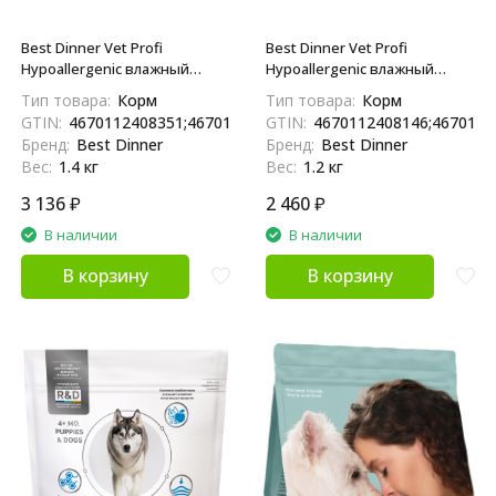
Best Dinner Vet Profi
Best Dinner Vet Profi
Hypoallergenic влажный
Hypoallergenic влажный
диетический
диетический корм для
Тип товара:
Корм
Тип товара:
Корм
монопротеиновый корм для
взрослых собак и щенков
GTIN:
4670112408351;4670112407927
GTIN:
4670112408146;4670112
собак и щенков всех пород
при пищевой аллергии, с
Бренд:
Best Dinner
Бренд:
Best Dinner
при пищевой аллергии и
индейкой и уткой, в
Вес:
1.4 кг
Вес:
1.2 кг
непереносимости с
консервах - 100 г х 12 шт
олениной, в ламистерах - 100
3 136
₽
2 460
₽
г х 14 шт
В наличии
В наличии
В корзину
В корзину