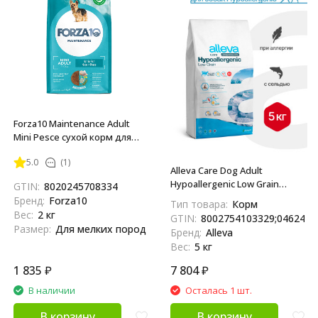
Forza10 Maintenance Adult
Mini Pesce сухой корм для
взрослых собак мелких
5.0
(1)
пород с рыбой - 2 кг
Alleva Care Dog Adult
Hypoallergenic Low Grain
GTIN:
8020245708334
сухой диетический
Бренд:
Forza10
Тип товара:
Корм
гипоаллергенный корм для
Вес:
2 кг
GTIN:
8002754103329;0462483
взрослых собак для
Размер:
Для мелких пород
Бренд:
Alleva
снижения пищевой
Вес:
5 кг
непереносимости - 5 кг
1 835
₽
7 804
₽
В наличии
Осталась 1 шт.
В корзину
В корзину