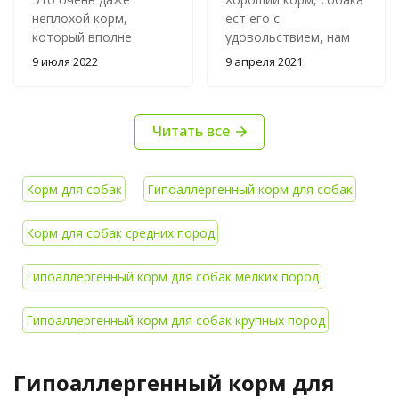
неплохой корм,
ест его с
который вполне
удовольствием, нам
понравился моему
его хватает
9 июля 2022
9 апреля 2021
любимому песелю, он
достаточно надолго.
его уплетает только
Цена адекватная.
так, а песель мой тот
Читать все
еще привереда, надо
его еще уговаривать,
чтобы он покушал!
Корм для собак
Гипоаллергенный корм для собак
Корм для собак средних пород
Гипоаллергенный корм для собак мелких пород
Гипоаллергенный корм для собак крупных пород
Гипоаллергенный корм для