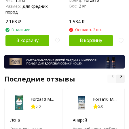
Бренд:
Forza10
Вес:
1.5 кг
Вес:
2 кг
Размер:
Для средних
пород
2 163
₽
1 534
₽
В наличии
Осталось 2 шт.
В корзину
В корзину
Последние отзывы
Forza10 Maintenance Dog Adult Medium сухой корм для взрослых собак средних пород с олениной и картофелем - 2 кг
Forza10 MonoDiet Adult Medium Angello сухой корм для взрослых собак средних пород с ягненком - 1,5 кг
5.0
5.0
Лена
Андрей
Это очень даже
Хороший корм, собака