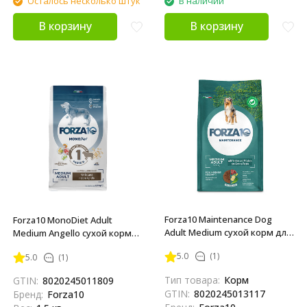
Осталось несколько штук
В наличии
В корзину
В корзину
Forza10 Maintenance Dog
Forza10 MonoDiet Adult
Adult Medium сухой корм для
Medium Angello сухой корм
взрослых собак средних
для взрослых собак средних
5.0
(1)
5.0
(1)
пород с олениной и
пород с ягненком - 1,5 кг
картофелем - 2 кг
Тип товара:
Корм
GTIN:
8020245011809
GTIN:
8020245013117
Бренд:
Forza10