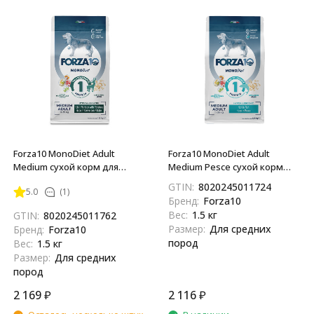
Forza10 MonoDiet Adult
Forza10 MonoDiet Adult
Medium сухой корм для
Medium Pesce сухой корм
взрослых собак средних
для взрослых собак средних
GTIN:
8020245011724
5.0
(1)
пород с олениной и
пород с рыбой - 1,5 кг
Бренд:
Forza10
картофелем - 1,5 кг
Вес:
1.5 кг
GTIN:
8020245011762
Размер:
Для средних
Бренд:
Forza10
пород
Вес:
1.5 кг
Размер:
Для средних
пород
2 169
₽
2 116
₽