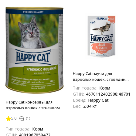
Happy Cat паучи для
взрослых кошек, с говядиной
и птицей, кусочки в соусе -
Тип товара:
Корм
85 г х 24 шт
GTIN:
4670112402908;4670112
Бренд:
Happy Cat
Happy Cat консервы для
Вес:
2.04 кг
взрослых кошек с ягненком и
индейкой в желе - 400 г х 12
5.0
(1)
шт (Россия)
Тип товара:
Корм
GTIN:
4001967059472