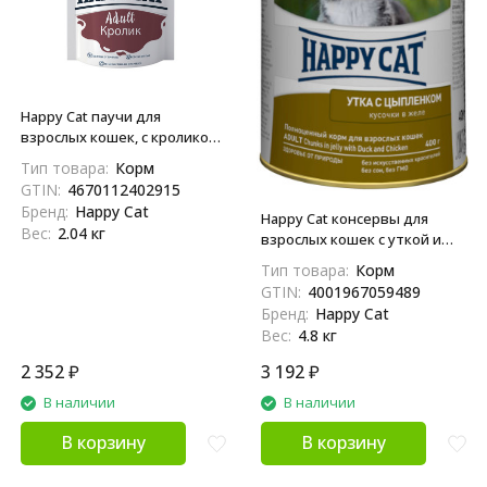
Happy Cat паучи для
взрослых кошек, с кроликом,
кусочки в соусе - 85 г х 24 шт
Тип товара:
Корм
GTIN:
4670112402915
Бренд:
Happy Cat
Happy Cat консервы для
Вес:
2.04 кг
взрослых кошек с уткой и
цыпленком в желе - 400 г х 12
Тип товара:
Корм
шт (Россия)
GTIN:
4001967059489
Бренд:
Happy Cat
Вес:
4.8 кг
2 352
₽
3 192
₽
В наличии
В наличии
В корзину
В корзину