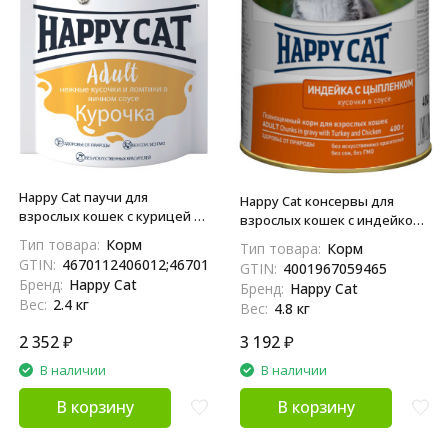
Happy Cat паучи для
Happy Cat консервы для
взрослых кошек с курицей в
взрослых кошек с индейкой
соусе - 100 г х 24 шт (Россия)
и цыпленком в соусе - 400 г х
Тип товара:
Корм
Тип товара:
Корм
12 шт (Россия)
GTIN:
4670112406012;4670112406005
GTIN:
4001967059465
Бренд:
Happy Cat
Бренд:
Happy Cat
Вес:
2.4 кг
Вес:
4.8 кг
2 352
₽
3 192
₽
В наличии
В наличии
В корзину
В корзину