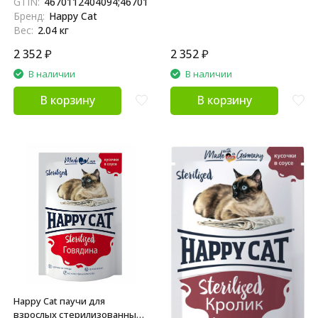
GTIN:
4670112404094;4670112402960
желе - 85 г х 24 шт
Бренд:
Happy Cat
Вес:
2.04 кг
2 352
₽
2 352
₽
В наличии
В наличии
В корзину
В корзину
Happy Cat паучи для
взрослых стерилизованных