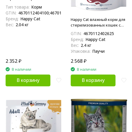
кошек и кастрированных
Тип товара:
Корм
котов, с говядиной, кусочки
GTIN:
4670112404100;4670112402939
в соусе - 85 г х 24 шт
Бренд:
Happy Cat
Happy Cat влажный корм для
Вес:
2.04 кг
стерилизованных кошек с
кроликом в соусе, в паучах -
GTIN:
4670112402625
100 г х 24 шт (Россия)
Бренд:
Happy Cat
Вес:
2.4 кг
Упаковка:
Паучи
2 352
₽
2 568
₽
В наличии
В наличии
В корзину
В корзину