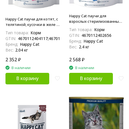
Happy Cat паучи для
Happy Cat паучи для котят, с
взрослых стерилизованных
телятиной, кусочки в желе -
кошек с лососем, кусочки в
Тип товара:
Корм
85 г х 24 шт
желе (Россия) - 100 г х 24 шт
Тип товара:
Корм
GTIN:
4670112402656
GTIN:
4670112404117;4670112402922
Бренд:
Happy Cat
Бренд:
Happy Cat
Вес:
2.4 кг
Вес:
2.04 кг
2 352
₽
2 568
₽
В наличии
В наличии
В корзину
В корзину