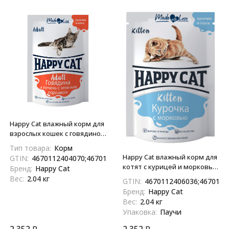
Happy Cat влажный корм для
взрослых кошек с говядиной,
печенью и горохом, в желе,
Тип товара:
Корм
паучи - 85 г х 24 шт
Happy Cat влажный корм для
GTIN:
4670112404070;4670112402892
котят с курицей и морковью
Бренд:
Happy Cat
в соусе, в паучах - 85 г х 24 шт
Вес:
2.04 кг
GTIN:
4670112406036;4670112
Бренд:
Happy Cat
Вес:
2.04 кг
Упаковка:
Паучи