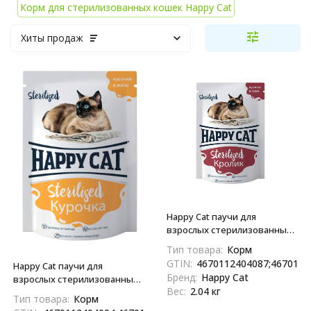
Корм для стерилизованных кошек Happy Cat
Хиты продаж
Happy Cat паучи для
взрослых стерилизованных
кошек и кастрированных
Тип товара:
Корм
котов, с кроликом, кусочки в
GTIN:
4670112404087;4670112
Happy Cat паучи для
соусе - 85 г х 24 шт
Бренд:
Happy Cat
взрослых стерилизованных
Вес:
2.04 кг
кошек и кастрированных
Тип товара:
Корм
котов, с курочкой, кусочки в