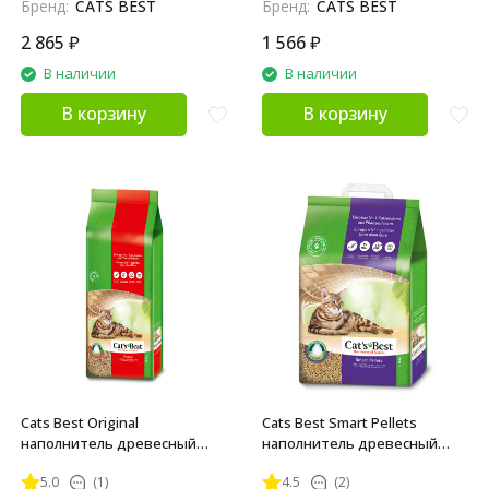
Бренд:
CATS BEST
Бренд:
CATS BEST
2 865
₽
1 566
₽
В наличии
В наличии
В корзину
В корзину
Cats Best Original
Cats Best Smart Pellets
наполнитель древесный
наполнитель древесный
комкующийся для кошачьих
комкующийся для кошачьих
5.0
(1)
4.5
(2)
туалетов - 40 л (17,2 кг)
туалетов - 20 л (10 кг)