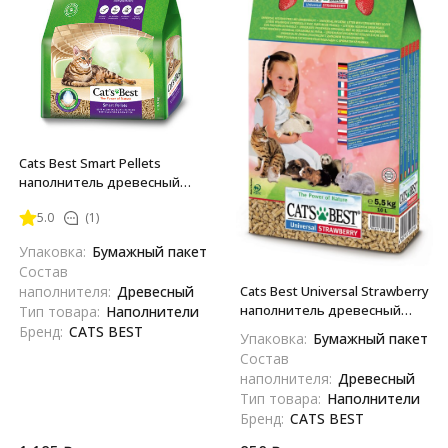
Cats Best Smart Pellets
наполнитель древесный
комкующийся для кошачьих
5.0
(1)
туалетов - 5 л (2,5 кг)
Упаковка:
Бумажный пакет
Состав
наполнителя:
Древесный
Cats Best Universal Strawberry
наполнитель древесный
Тип товара:
Наполнители
впитывающий
Бренд:
CATS BEST
Упаковка:
Бумажный пакет
универсальный, с ароматом
Состав
клубники - 10 л (5,5 кг)
наполнителя:
Древесный
Тип товара:
Наполнители
Бренд:
CATS BEST