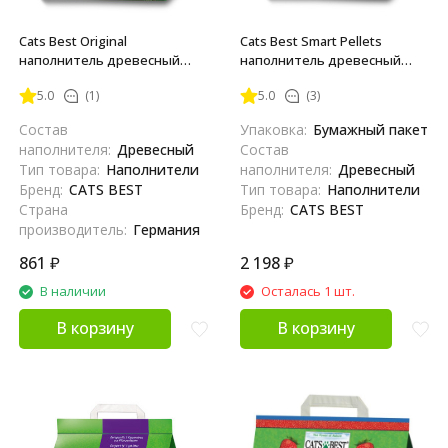
Cats Best Original
Cats Best Smart Pellets
наполнитель древесный
наполнитель древесный
комкующийся для кошачьих
комкующийся для кошачьих
5.0
(1)
5.0
(3)
туалетов - 5 л (2,1 кг)
туалетов - 10 л (5 кг)
Состав
Упаковка:
Бумажный пакет
наполнителя:
Древесный
Состав
Тип товара:
Наполнители
наполнителя:
Древесный
Бренд:
CATS BEST
Тип товара:
Наполнители
Страна
Бренд:
CATS BEST
производитель:
Германия
861
₽
2 198
₽
В наличии
Осталась 1 шт.
В корзину
В корзину