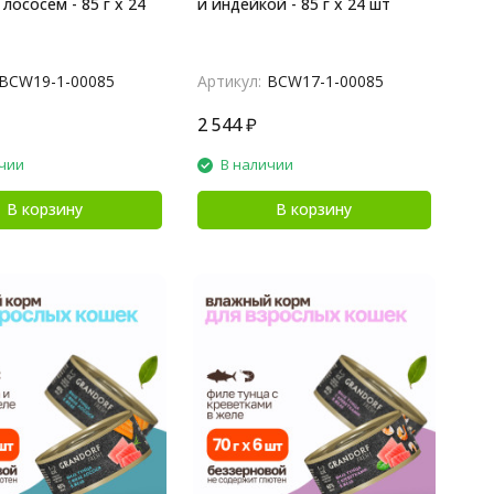
 лососем - 85 г х 24
и индейкой - 85 г х 24 шт
BCW19-1-00085
Артикул:
BCW17-1-00085
2 544
₽
чии
В наличии
В корзину
В корзину