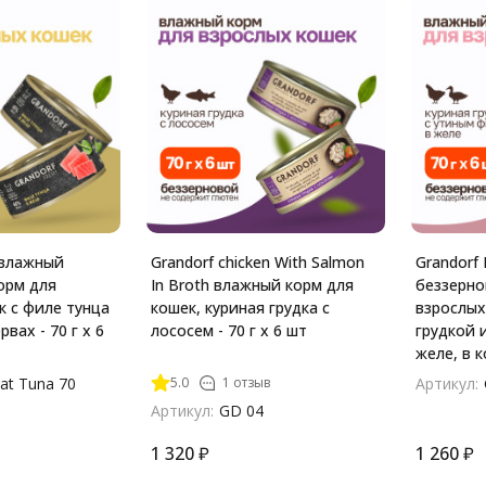
 влажный
Grandorf chicken With Salmon
Grandorf
орм для
In Broth влажный корм для
беззерно
к с филе тунца
кошек, куриная грудка с
взрослых
рвах - 70 г х 6
лососем - 70 г х 6 шт
грудкой 
желе, в к
5.0
1 отзыв
at Tuna 70
Артикул:
Артикул:
GD 04
1 320
₽
1 260
₽