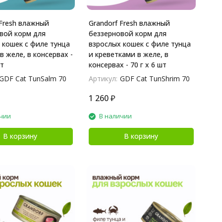
 Fresh влажный
Grandorf Fresh влажный
вой корм для
беззерновой корм для
 кошек с филе тунца
взрослых кошек с филе тунца
в желе, в консервах -
и креветками в желе, в
шт
консервах - 70 г х 6 шт
GDF Cat TunSalm 70
Артикул:
GDF Cat TunShrim 70
1 260
₽
чии
В наличии
В корзину
В корзину