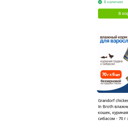
В наличии
В ко
Grandorf chicke
In Broth влажн
кошек, куриная
сибасом - 70 г 