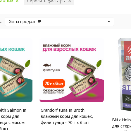
ажный
Сбросить фильтры
:
Хиты продаж
ith Salmon In
Grandorf tuna In Broth
 корм для
влажный корм для кошек,
Blitz Holi
унца с мясом
филе тунца - 70 г х 6 шт
для стер
 6 шт