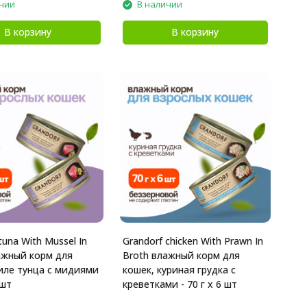
чии
В наличии
В корзину
В корзину
tuna With Mussel In
Grandorf chicken With Prawn In
ажный корм для
Broth влажный корм для
иле тунца с мидиями
кошек, куриная грудка с
 шт
креветками - 70 г х 6 шт