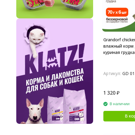
Grandorf chicke
влажный корм 
куриная грудка 
Артикул:
GD 01
1 320
₽
В наличии
В ко