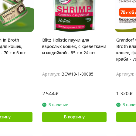
n In Broth
Blitz Holistic паучи для
Grandorf 
для кошек,
взрослых кошек, с креветками
Broth вл
- 70 г х 6 шт
и индейкой - 85 г х 24 шт
кошек, ф
краба - 7
Артикул:
BCW18-1-00085
Артикул:
2 544
₽
1 320
₽
В наличии
В нали
рзину
В корзину