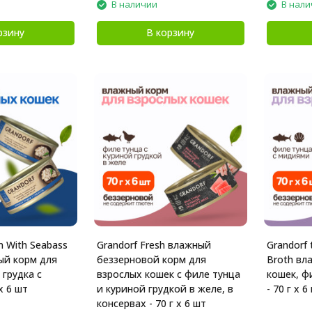
В наличии
В нали
рзину
В корзину
n With Seabass
Grandorf Fresh влажный
Grandorf 
ый корм для
беззерновой корм для
Broth вл
 грудка с
взрослых кошек с филе тунца
кошек, ф
х 6 шт
и куриной грудкой в желе, в
- 70 г х 6
консервах - 70 г х 6 шт