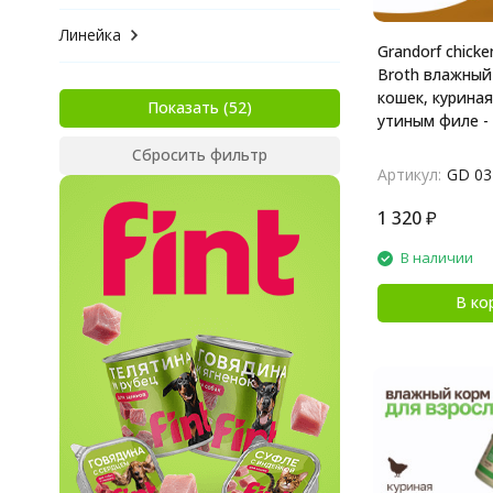
Линейка
Grandorf chicke
Broth влажный
кошек, куриная
Показать
утиным филе - 
Сбросить фильтр
Артикул:
GD 03
1 320
₽
В наличии
В ко