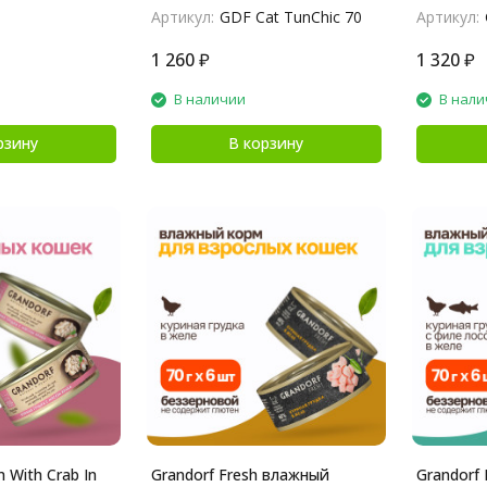
Артикул:
GDF Cat TunChic 70
Артикул:
1 260
₽
1 320
₽
В наличии
В нали
рзину
В корзину
n With Crab In
Grandorf Fresh влажный
Grandorf