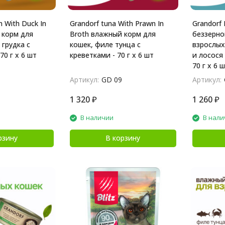
n With Duck In
Grandorf tuna With Prawn In
Grandorf
 корм для
Broth влажный корм для
беззерно
 грудка с
кошек, филе тунца с
взрослых
70 г х 6 шт
креветками - 70 г х 6 шт
и лосося 
70 г х 6 
Артикул:
GD 09
Артикул:
1 320
₽
1 260
₽
В наличии
В нали
рзину
В корзину