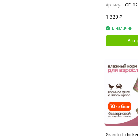
Артикул:
GD 02
1 320
₽
В наличии
В ко
Grandorf chicke