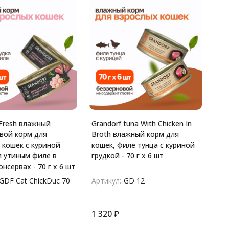
 Fresh влажный
Grandorf tuna With Chicken In
вой корм для
Broth влажный корм для
 кошек с куриной
кошек, филе тунца с куриной
и утиным филе в
грудкой - 70 г х 6 шт
онсервах - 70 г х 6 шт
GDF Cat ChickDuc 70
Артикул:
GD 12
1 320
₽