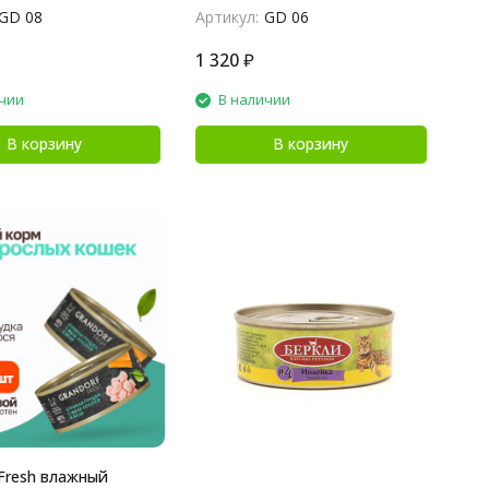
GD 08
Артикул:
GD 06
1 320
₽
чии
В наличии
В корзину
В корзину
 Fresh влажный