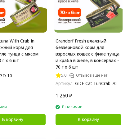
tuna With Crab In
Grandorf Fresh влажный
ажный корм для
беззерновой корм для
иле тунца с мясом
взрослых кошек с филе тунца
0 г х 6 шт
и краба в желе, в консервах -
70 г х 6 шт
5.0
Отзывов ещё нет
GD 10
Артикул:
GDF Cat TunCrab 70
1 260
₽
чии
В наличии
В корзину
В корзину