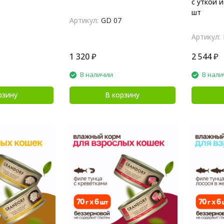
с уткой и
шт
Артикул:
GD 07
Артикул:
1 320
₽
2 544
₽
В наличии
В нали
рзину
В корзину