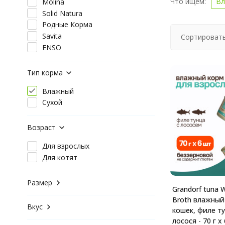
Что ищем:
Вл
Molina
Solid Natura
Родные Корма
Savita
Сортировать
ENSO
Тип корма
Влажный
Сухой
Возраст
Для взрослых
Для котят
Размер
Grandorf tuna W
Broth влажный
Вкус
кошек, филе т
лосося - 70 г х