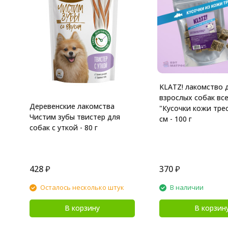
KLATZ! лакомство 
взрослых собак вс
Деревенские лакомства
"Кусочки кожи трес
Чистим зубы твистер для
см - 100 г
собак с уткой - 80 г
428
₽
370
₽
Осталось несколько штук
В наличии
В корзину
В корзин