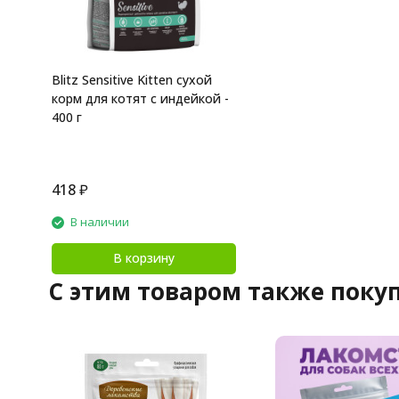
Blitz Sensitive Kitten сухой
корм для котят с индейкой -
400 г
418
₽
В наличии
В корзину
C этим товаром также поку