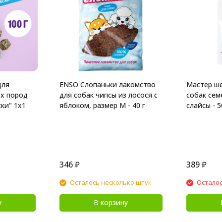
для
ENSO Слопаньки лакомство
Мастер ш
ех пород
для собак чипсы из лосося с
собак сем
ки" 1х1
яблоком, размер M - 40 г
слайсы - 5
346
₽
389
₽
Осталось несколько штук
Осталос
у
В корзину