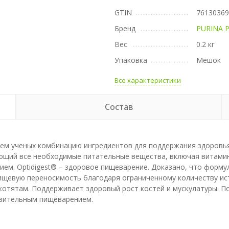
GTIN
7613036
Бренд
PURINA 
Вес
0.2 кг
Упаковка
Мешок
Все характеристики
Состав
ием ученых комбинацию ингредиентов для поддержания здоровья
ющий все необходимые питательные вещества, включая витамины
ем. Optidigest® – здоровое пищеварение. Доказано, что формул
ищевую переносимость благодаря ограниченному количеству и
 котятам. Поддерживает здоровый рост костей и мускулатуры. 
ствительным пищеварением.