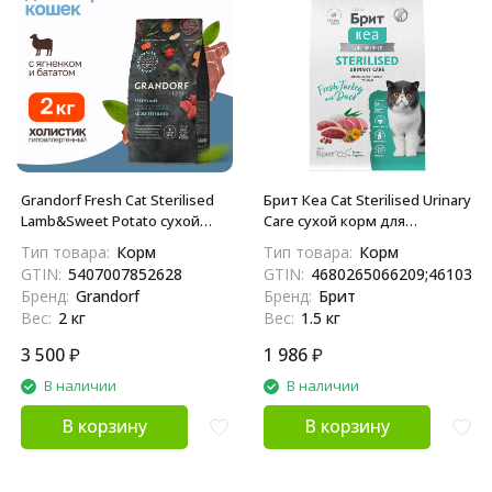
Grandorf Fresh Cat Sterilised
Брит Кеа Cat Sterilised Urinary
Lamb&Sweet Potato сухой
Care сухой корм для
беззерновой корм с живыми
стерилизованных кошек для
Тип товара:
Корм
Тип товара:
Корм
пробиотиками для взрослых
профилактики МКБ, с
GTIN:
5407007852628
GTIN:
4680265066209;4610391
стерилизованных кошек с
индейкой и уткой - 1,5 кг
Бренд:
Grandorf
Бренд:
Брит
ягненком и бататом - 2 кг
Вес:
2 кг
Вес:
1.5 кг
3 500
₽
1 986
₽
В наличии
В наличии
В корзину
В корзину