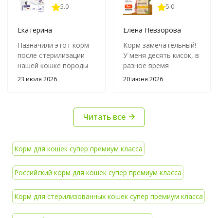
5.0
5.0
Екатерина
Елена Невзорова
Назначили этот корм
Корм замечательный!
после стерилизации
У меня десять кисок, в
нашей кошке породы
разное время
корат по имени
подобранные и
23 июля 2026
20 июня 2026
Сирена - ветеринар
разного возраста
предупредил, что
начиная с трехлетнего
после операции
и заканчивая
Читать все
аппетит усилится, а
шестнадцатилетним
метаболизм
возрастом! Все
замедлится, поэтому
кушают с
посоветовал именно
удовольствием!
Корм для кошек супер премиум класса
умеренный по
Доставка всегда
калориям рацион. Ест
вовремя, курьеры
Российский корм для кошек супер премиум класса
с большим
вежливые и
удовольствием,
симпатичные! На
Корм для стерилизованных кошек супер премиум класса
кусочки нежные в
звонки отвечают и
негустом соусе. Через
помогают с