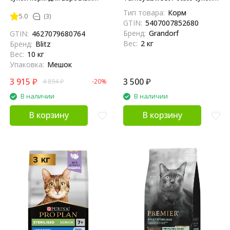
кошек, с домашней птицей -
беззерновой корм с живыми
Тип товара:
Корм
5.0
(3)
10 кг
пробиотиками для взрослых
GTIN:
5407007852680
стерилизованных кошек с
Бренд:
Grandorf
GTIN:
4627079680764
индейкой и бататом - 2 кг
Вес:
2 кг
Бренд:
Blitz
Вес:
10 кг
Упаковка:
Мешок
3 915
₽
3 500
₽
4 894
₽
-20%
В наличии
В наличии
В корзину
В корзину