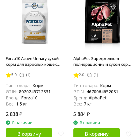
Forza10 Active Urinary сухой
AlphaPet Superpremium
корм для взрослых кошек
полнорационный сухой корм
при заболеваниях
для взрослых
5.0
(1)
2.0
(1)
мочевыводящих путей с
стерилизованных кошек с
рыбой - 1,5 кг
ягненком и индейкой - 7 кг
Тип товара:
Корм
Тип товара:
Корм
GTIN:
8020245712331
GTIN:
4670064652031
Бренд:
Forza10
Бренд:
AlphaPet
Вес:
1.5 кг
Вес:
7 кг
2 838
₽
5 884
₽
В наличии
В наличии
В корзину
В корзину