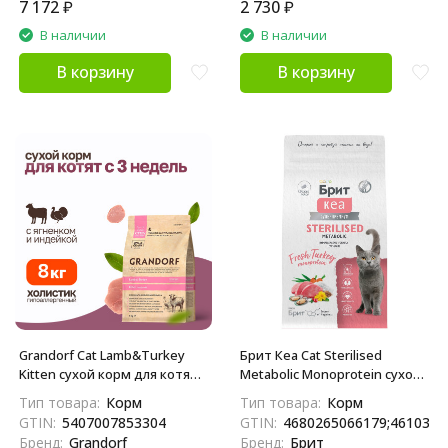
7 172
₽
2 730
₽
В наличии
В наличии
В корзину
В корзину
Grandorf Cat Lamb&Turkey
Брит Кеа Cat Sterilised
Kitten сухой корм для котят с
Metabolic Monoprotein сухой
3-х недель с ягнёнком и
корм для стерилизованных
Тип товара:
Корм
Тип товара:
Корм
индейкой - 8 кг
кошек, с индейкой - 1,5 кг
GTIN:
5407007853304
GTIN:
4680265066179;4610391
Бренд:
Grandorf
Бренд:
Брит