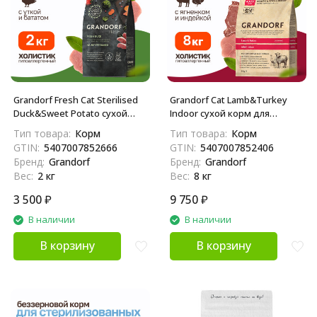
Grandorf Fresh Cat Sterilised
Grandorf Cat Lamb&Turkey
Duck&Sweet Potato сухой
Indoor сухой корм для
беззерновой корм с живыми
взрослых домашних кошек с
Тип товара:
Корм
Тип товара:
Корм
пробиотиками для взрослых
ягненком и индейкой - 8 кг
GTIN:
5407007852666
GTIN:
5407007852406
стерилизованных кошек с
Бренд:
Grandorf
Бренд:
Grandorf
уткой и бататом - 2 кг
Вес:
2 кг
Вес:
8 кг
3 500
₽
9 750
₽
В наличии
В наличии
В корзину
В корзину