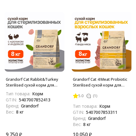
Grandorf Cat Rabbit&Turkey
Grandorf Cat 4 Meat Probiotic
Sterilised сухой корм для
Sterilised сухой корм для
взрослых стерилизованных
взрослых стерилизованных
Тип товара:
Корм
5.0
(1)
кошек с кроликом и
кошек с четырьмя видами
GTIN:
5407007852413
индейкой - 8 кг
мяса - 8 кг
Бренд:
Grandorf
Тип товара:
Корм
Вес:
8 кг
GTIN:
5407007853311
Бренд:
Grandorf
Вес:
8 кг
9 750
₽
10 050
₽