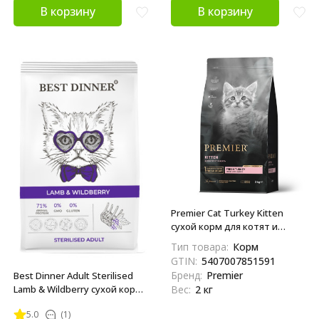
В корзину
В корзину
Premier Cat Turkey Kitten
сухой корм для котят и
кормящих или беременных
Тип товара:
Корм
кошек, свежее мясо индейки
GTIN:
5407007851591
- 2 кг
Бренд:
Premier
Best Dinner Adult Sterilised
Lamb & Wildberry сухой корм
Вес:
2 кг
для взрослых
5.0
(1)
кастрированных и