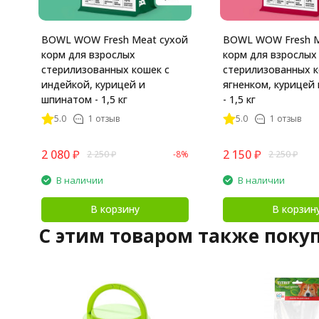
BOWL WOW Fresh Meat сухой
BOWL WOW Fresh M
корм для взрослых
корм для взрослых
стерилизованных кошек с
стерилизованных к
индейкой, курицей и
ягненком, курицей и клюквой
шпинатом - 1,5 кг
- 1,5 кг
5.0
1 отзыв
5.0
1 отзыв
2 080
₽
2 150
₽
2 250
₽
-8%
2 250
₽
В наличии
В наличии
В корзину
В корзин
C этим товаром также поку