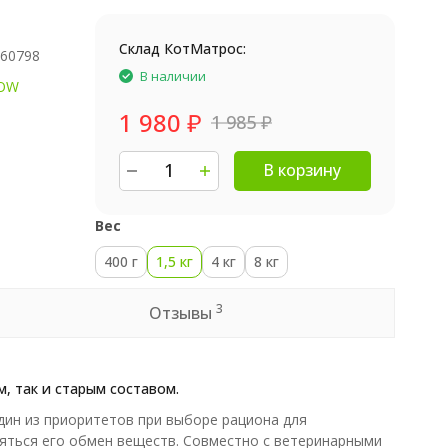
Склад КотМатрос:
660798
В наличии
OW
1 980
₽
1 985
₽
В корзину
Вес
400 г
1,5 кг
4 кг
8 кг
3
Отзывы
, так и старым составом.
дин из приоритетов при выборе рациона для
няться его обмен веществ. Совместно с ветеринарными