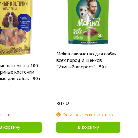
Д
%
с
Molina лакомство для собак
всех пород и щенков
ие лакомства 100
"Утиный хворост" - 50 г
риные косточки
ые для собак - 90 г
303
₽
4
ь 1 шт.
Осталось несколько штук
В корзину
В корзину