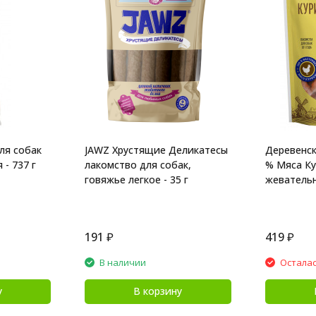
ля собак
JAWZ Хрустящие Деликатесы
Деревенск
 - 737 г
лакомство для собак,
% Мяса Ку
говяжье легкое - 35 г
жевательн
191
₽
419
₽
В наличии
Осталас
у
В корзину