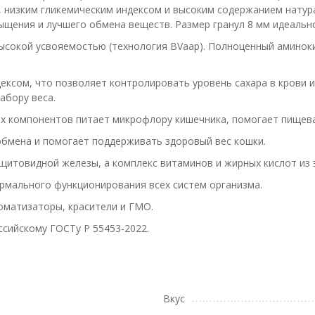
 низким гликемическим индексом и высоким содержанием натура
щения и лучшего обмена веществ. Размер гранул 8 мм идеально
ысокой усвояемостью (технология BVaap). Полноценный аминок
ексом, что позволяет контролировать уровень сахара в крови 
абору веса.
ых компонентов питает микрофлору кишечника, помогает пищев
обмена и помогает поддерживать здоровый вес кошки.
щитовидной железы, а комплекс витаминов и жирных кислот из 
рмального функционирования всех систем организма.
роматизаторы, красители и ГМО.
сийскому ГОСТу Р 55453-2022.
Вкус