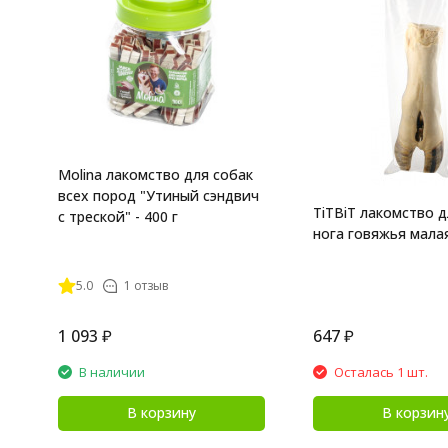
Molina лакомство для собак
всех пород "Утиный сэндвич
TiTBiT лакомство д
с треской" - 400 г
нога говяжья малая
5.0
1 отзыв
1 093
₽
647
₽
В наличии
Осталась 1 шт.
В корзину
В корзин