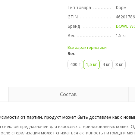
Тип товара
Корм
GTIN
4620178
Бренд
BOWL W
Вес
1.5 кг
Все характеристики
Вес
400 г
1,5 кг
4 кг
8 кг
Состав
исимости от партии, продукт может быть доставлен как с новым
свеклой предназначен для взрослых стерилизованных кошек. О
 после стерилизации может снижаться активность питомца и ме