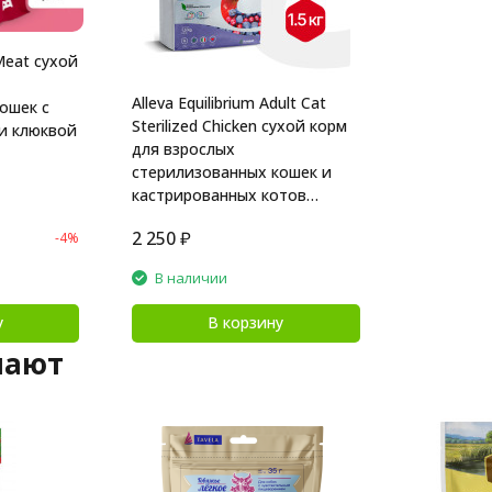
eat сухой
Alleva Equilibrium Adult Cat
ошек с
Sterilized Chicken сухой корм
для взрослых
стерилизованных кошек и
кастрированных котов
курица - 1,5 кг
2 250
₽
-4%
В наличии
у
В корзину
пают