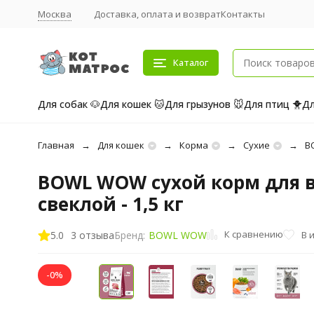
Москва
Доставка, оплата и возврат
Контакты
Каталог
Для собак 🐶
Для кошек 🐱
Для грызунов 🐭
Для птиц 🐥
Дл
Главная
Для кошек
Корма
Сухие
B
BOWL WOW сухой корм для в
свеклой - 1,5 кг
К сравнению
5.0
3 отзыва
В 
Бренд:
BOWL WOW
-0%