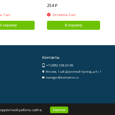
254
₽
4
ь 1 шт.
Осталось 2 шт.
В корзину
В корзину
Контакты
+7 (495) 128-23-00
Москва, 1-ый Дорожный проезд, д.4 с 1
manager@kotmatros.ru
Хорошо
корректной работы сайта.