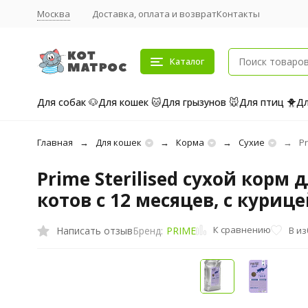
Москва
Доставка, оплата и возврат
Контакты
Каталог
Для собак 🐶
Для кошек 🐱
Для грызунов 🐭
Для птиц 🐥
Дл
Главная
Для кошек
Корма
Сухие
Pr
Prime Sterilised сухой кор
котов с 12 месяцев, с курицей
К сравнению
Написать отзыв
В и
Бренд:
PRIME