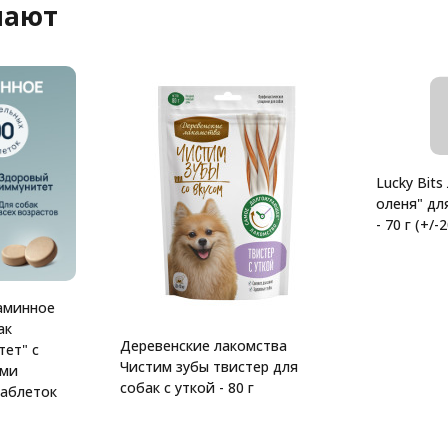
пают
Lucky Bits
оленя" дл
- 70 г (+/-2
аминное
ак
Деревенские лакомства
ет" с
Чистим зубы твистер для
ими
собак с уткой - 80 г
таблеток