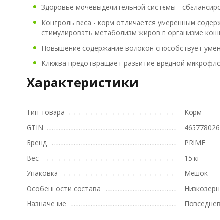
Здоровье мочевыделительной системы - сбалансир
Контроль веса - корм отличается умеренным содер
стимулировать метаболизм жиров в организме кошк
Повышение содержание волокон способствует умень
Клюква предотвращает развитие вредной микрофло
Характеристики
Тип товара
Корм
GTIN
465778026
Бренд
PRIME
Вес
15 кг
Упаковка
Мешок
Особенности состава
Низкозер
Назначение
Повседне