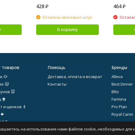
428
₽
464
₽
Осталось несколько штук
Осталас
у
В корзину
г товаров
Помощь
Бренды
к 🐶
Доставка, оплата и возврат
Alleva
ек 🐱
Контакты
Best Dinner
зунов 🐭
Blitz
 🐥
Farmina
т и щенков 🍼
Pro Plan
 🐠
Royal Canin
й 💃
лашаетесь на использование нами файлов cookie, необходимых для 