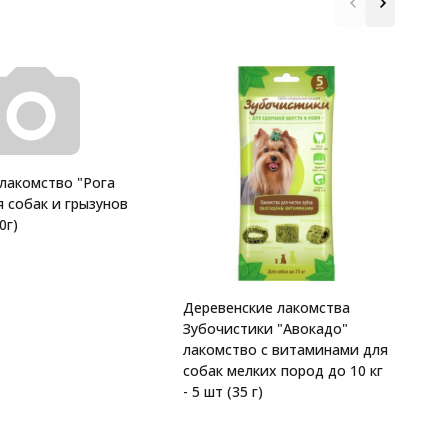
K
 лакомство "Рога
в
я собак и грызунов
"
0г)
Деревенские лакомства
Зубочистики "Авокадо"
лакомство с витаминами для
собак мелких пород до 10 кг
- 5 шт (35 г)