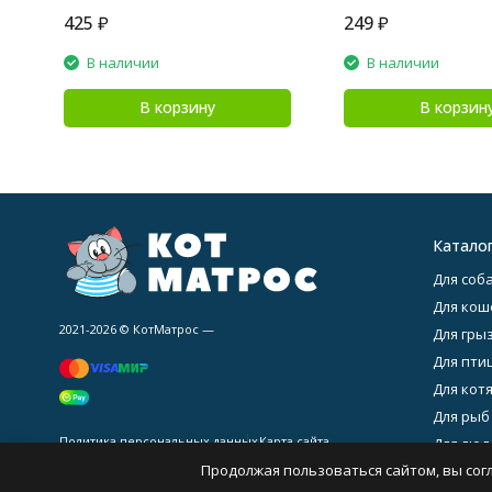
425
₽
249
₽
В наличии
В наличии
В корзину
В корзин
Катало
Для соба
Для кош
2021-2026 © КотМатрос —
Для гры
Для птиц
Для котя
Для рыб
Политика персональных данных
Карта сайта
Для люде
Продолжая пользоваться сайтом, вы сог