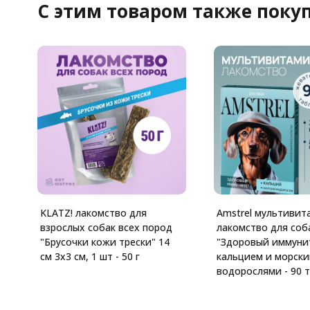
C этим товаром также поку
KLATZ! лакомство для
Amstrel мультивит
взрослых собак всех пород
лакомство для соб
"Брусочки кожи трески" 14
"Здоровый иммунит
см 3х3 см, 1 шт - 50 г
кальцием и морск
водорослями - 90 