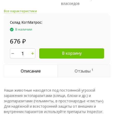
власоедов
Все характеристики
Склад КотМатрос:
В наличии
676
₽
В корзину
1
Описание
Отзывы
Наши животные находятся под постоянной угрозой
заражения эктопаразитами (клещи, блохи и др.) и
эндопаразитами (гельминты, в простонародье «глисты»).
Для надёжной и всесторонней защиты от внешних и
внутренних паразитов используйте препараты Inspector.