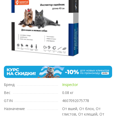
Бренд
Inspector
Вес
0.08 кг
GTIN
4607092075778
Назначение
От вшей, От блох, От
глистов, От клещей, От