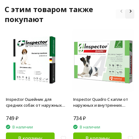
C этим товаром также
покупают
Inspector Ошейник для
Inspector Quadro С капли от
средних собак от наружных и
наружных и внутренних
внутренних паразитов 65 см
паразитов для собак весом 4-
10 кг - 1 пипетка
749
₽
734
₽
В наличии
В наличии
В корзину
В корзину