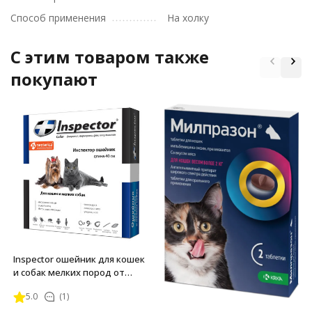
Способ применения
На холку
C этим товаром также
покупают
Inspector ошейник для кошек
и собак мелких пород от
наружных и внутренних
5.0
(1)
паразитов 40 см