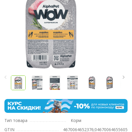
Тип товара
Корм
GTIN
4670064652376;04670064655605