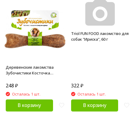
Triol FUN FOOD лакомство для
собак "Ириска", 60 г
Деревенские лакомства
Зубочистики Косточка
жевательная для собак
средних пород 10-25 кг
248
₽
322
₽
Курица - 1 шт (95 г)
Осталась 1 шт.
Осталась 1 шт.
В корзину
В корзину