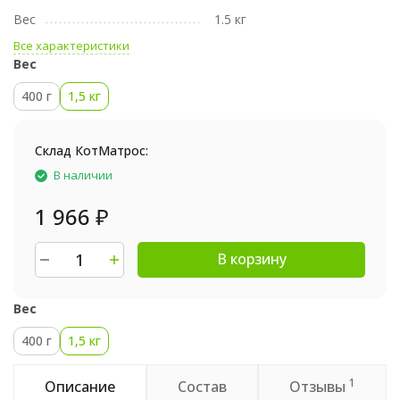
Вес
1.5 кг
Все характеристики
Вес
400 г
1,5 кг
Склад КотМатрос:
В наличии
1 966
₽
В корзину
Вес
400 г
1,5 кг
1
Описание
Состав
Отзывы