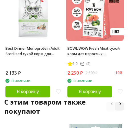
Best Dinner Monoprotein Adult
BOWL WOW Fresh Meat сухой
Sterilised сухой корм для
корм для взрослых
взрослых стерилизованных
стерилизованных кошек с
5.0
(2)
кошек склонных к аллергии и
лососем, белой рыбой и
проблемам с пищеварением,
брокколи - 1,5 кг
2 133
₽
2 250
₽
2 500
₽
-10%
с белой рыбой и киноа - 1,5 кг
В наличии
В наличии
В корзину
В корзину
C этим товаром также
покупают