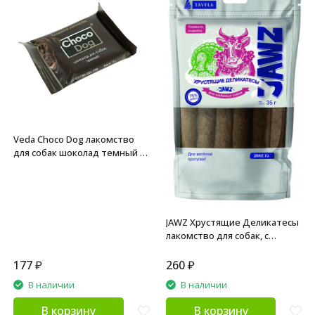
Veda Choco Dog лакомство
для собак шоколад темный -
15 г
JAWZ Хрустящие Деликатесы
лакомство для собак, с
говядиной и индейкой - 35 г
177
₽
260
₽
В наличии
В наличии
В корзину
В корзину