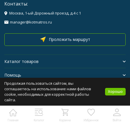
Контакты:
Москва, 1-ый Дорожный проезд, д.4 с 1
manager@kotmatros.ru
Проложить маршрут
Каталог товаров
Помощь
Продолжая пользоваться сайтом, вы
Бренды
соглашаетесь на использование нами файлов
Хорошо
cookie, необходимых для корректной работы
сайта.
Политика персональных данных
Карта сайта
Главная
Каталог
Корзина
Избранное
Войти