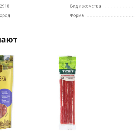
2918
Вид лакомства
пород
Форма
пают