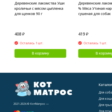
Деревенские лакомства Уши
Деревенские лаком
кроличьи с мясом цыпленка
% Мяса Утиная нар
для щенков 90 г
сушеная для собак -
408
₽
419
₽
Осталась 1 шт.
Осталась 1 шт.
В корзину
В корзин
Катало
Для соба
Для кош
2021-2026 © КотМатрос —
Для гры
Для птиц