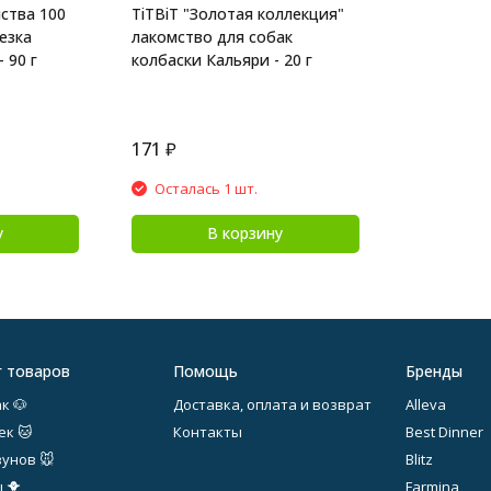
ства 100
TiTBiT "Золотая коллекция"
езка
лакомство для собак
 90 г
колбаски Кальяри - 20 г
171
₽
Осталась 1 шт.
у
В корзину
г товаров
Помощь
Бренды
к 🐶
Доставка, оплата и возврат
Alleva
ек 🐱
Контакты
Best Dinner
зунов 🐭
Blitz
 🐥
Farmina