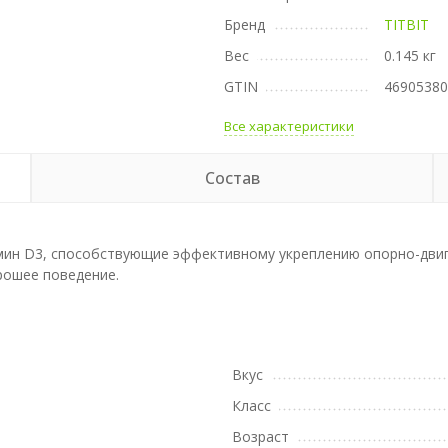
Бренд
TITBIT
Вес
0.145 кг
GTIN
4690538
Все характеристики
Состав
мин D3, способствующие эффективному укреплению опорно-двиг
рошее поведение.
а
Вкус
Класс
Возраст