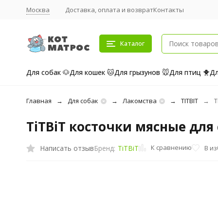
Москва
Доставка, оплата и возврат
Контакты
Каталог
Для собак 🐶
Для кошек 🐱
Для грызунов 🐭
Для птиц 🐥
Дл
Главная
Для собак
Лакомства
TITBIT
T
TiTBiT косточки мясные для 
К сравнению
Написать отзыв
В и
Бренд:
TiTBiT