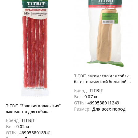
TiTBiT лакомство для собак
багет с начинкой большой -
70 г
Бренд:
TITBIT
Вес:
0.07 кг
GTIN:
4690538011249
TiTBiT "Золотая коллекция"
Размер:
Для всех пород
лакомство для собак
колбаски Кальяри - 20 г
Бренд:
TITBIT
Вес:
0.02 кг
GTIN:
4690538018941