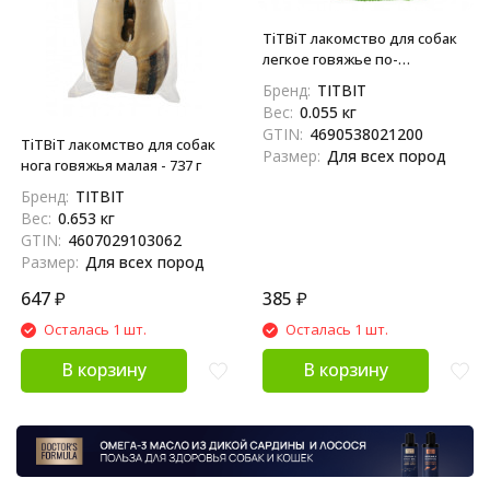
TiTBiT лакомство для собак
легкое говяжье по-
домашнему XXL - 55 г
Бренд:
TITBIT
Вес:
0.055 кг
GTIN:
4690538021200
TiTBiT лакомство для собак
Размер:
Для всех пород
нога говяжья малая - 737 г
Бренд:
TITBIT
Вес:
0.653 кг
GTIN:
4607029103062
Размер:
Для всех пород
647
₽
385
₽
Осталась 1 шт.
Осталась 1 шт.
В корзину
В корзину