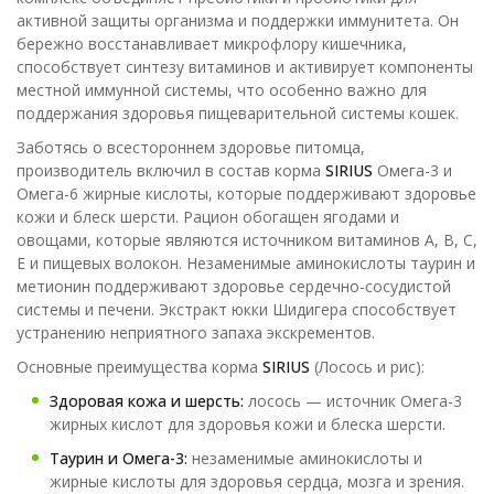
активной защиты организма и поддержки иммунитета. Он
бережно восстанавливает микрофлору кишечника,
способствует синтезу витаминов и активирует компоненты
местной иммунной системы, что особенно важно для
поддержания здоровья пищеварительной системы кошек.
Заботясь о всестороннем здоровье питомца,
производитель включил в состав корма
SIRIUS
Омега-3 и
Омега-6 жирные кислоты, которые поддерживают здоровье
кожи и блеск шерсти. Рацион обогащен ягодами и
овощами, которые являются источником витаминов A, B, C,
E и пищевых волокон. Незаменимые аминокислоты таурин и
метионин поддерживают здоровье сердечно-сосудистой
системы и печени. Экстракт юкки Шидигера способствует
устранению неприятного запаха экскрементов.
Основные преимущества корма
SIRIUS
(Лосось и рис):
Здоровая кожа и шерсть:
лосось — источник Омега-3
жирных кислот для здоровья кожи и блеска шерсти.
Таурин и Омега-3:
незаменимые аминокислоты и
жирные кислоты для здоровья сердца, мозга и зрения.