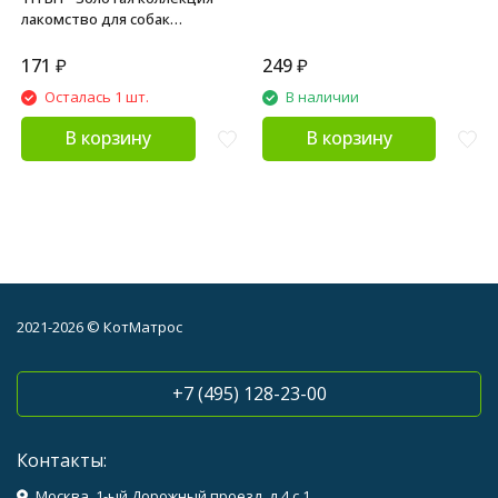
лакомство для собак
колбаски Кальяри - 20 г
171
₽
249
₽
Осталась 1 шт.
В наличии
В корзину
В корзину
2021-2026 © КотМатрос
+7 (495) 128-23-00
Контакты:
Москва, 1-ый Дорожный проезд, д.4 с 1