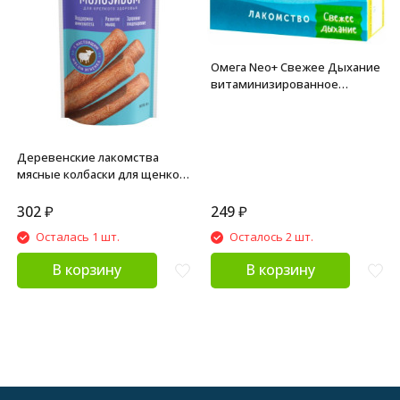
Омега Neo+ Свежее Дыхание
витаминизированное
лакомство для собак, с мятой
и имбирем - 90 таблеток
Деревенские лакомства
мясные колбаски для щенков
с 4 месяцев с ягненком,
обогащенные молозивом - 45
302
₽
249
₽
г
Осталась 1 шт.
Осталось 2 шт.
В корзину
В корзину