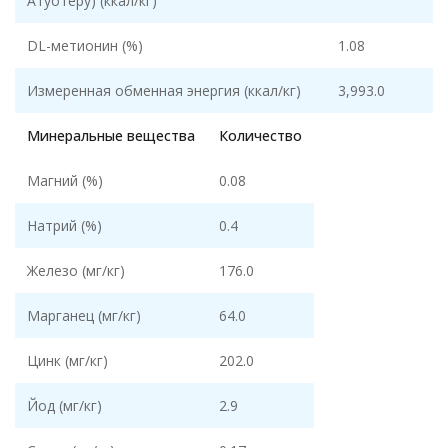
Атуотеру) (ккал/кг)
DL-метионин (%)
1.08
Измеренная обменная энергия (ккал/кг)
3,993.0
Минеральные вещества
Количество
Магний (%)
0.08
Натрий (%)
0.4
Железо (мг/кг)
176.0
Марганец (мг/кг)
64.0
Цинк (мг/кг)
202.0
Йод (мг/кг)
2.9