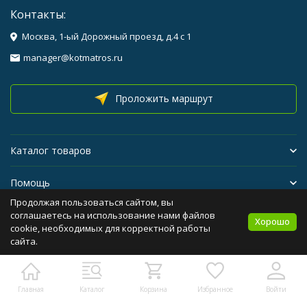
Контакты:
Москва, 1-ый Дорожный проезд, д.4 с 1
manager@kotmatros.ru
Проложить маршрут
Каталог товаров
Помощь
Продолжая пользоваться сайтом, вы
Бренды
соглашаетесь на использование нами файлов
Хорошо
cookie, необходимых для корректной работы
сайта.
Политика персональных данных
Карта сайта
Главная
Каталог
Корзина
Избранное
Войти