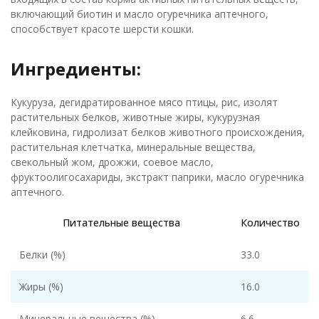
включающий биотин и масло огуречника аптечного,
способствует красоте шерсти кошки.
Ингредиенты:
Кукуруза, дегидратированное мясо птицы, рис, изолят
растительных белков, животные жиры, кукурузная
клейковина, гидролизат белков животного происхождения,
растительная клетчатка, минеральные вещества,
свекольный жом, дрожжи, соевое масло,
фруктоолигосахариды, экстракт паприки, масло огуречника
аптечного.
Питательные вещества
Количество
Белки (%)
33.0
Жиры (%)
16.0
Минеральные вещества (%)
6.6