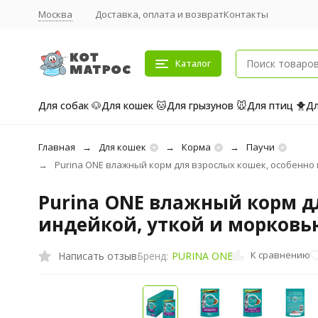
Москва
Доставка, оплата и возврат
Контакты
Каталог
Для собак 🐶
Для кошек 🐱
Для грызунов 🐭
Для птиц 🐥
Дл
Главная
Для кошек
Корма
Паучи
Purina ONE влажный корм для взрослых кошек, особенно пр
Purina ONE влажный корм дл
индейкой, уткой и морковью,
К сравнению
Написать отзыв
Бренд:
PURINA ONE