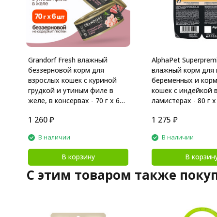
Grandorf Fresh влажный
AlphaPet Superpre
беззерновой корм для
влажный корм для 
взрослых кошек с куриной
беременных и кор
грудкой и утиным филе в
кошек с индейкой в
желе, в консервах - 70 г х 6
ламистерах - 80 г х
шт
1 260
₽
1 275
₽
В наличии
В наличии
В корзину
В корзин
C этим товаром также поку