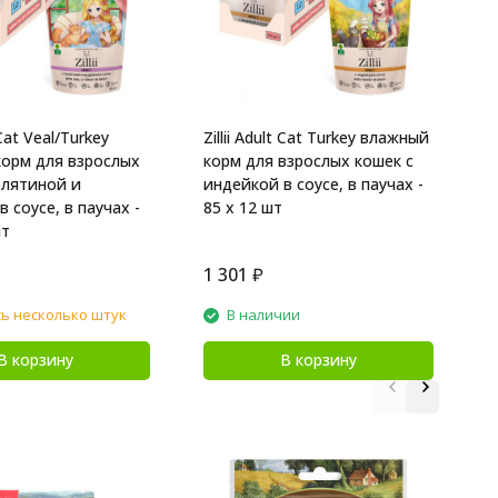
Z
в
с
и
8
t Cat Veal/Turkey
Zillii Adult Cat Turkey влажный
орм для взрослых
корм для взрослых кошек с
елятиной и
индейкой в соусе, в паучах -
 соусе, в паучах -
85 х 12 шт
шт
1 301
₽
1
ь несколько штук
В наличии
В корзину
В корзину