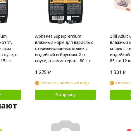
mium
AlphaPet Superpremium
Zillii Adul
котят,
влажный корм для взрослых
влажный к
мящих
стерилизованных кошек с
кошек с т
 соусе, в
индейкой и брусникой в
индейкой в
 15 шт
соусе, в ламистерах - 80 г х
85 г х 12 
15 шт
1 275
₽
1 301
₽
Осталось несколько штук
Осталос
у
В корзину
пают