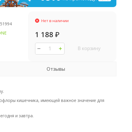
Нет в наличии
851994
1 188
₽
ONE
В корзину
Отзывы
у.
рофлоры кишечника, имеющей важное значение для
годня и завтра.