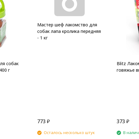
Мастер шеф лакомство для
собак лапа кролика передняя
- 1 кг
ля собак
Blitz Лак
400 г
говяжье вы
773
₽
373
₽
Осталось несколько штук
В нали