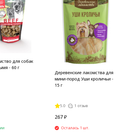
K
в
"
г
омство для собак
мя - 60 г
Деревенские лакомства для
мини-пород Уши кроличьи -
15 г
5.0
1 отзыв
267
₽
4
чии
Осталась 1 шт.