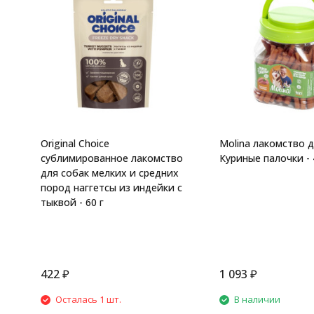
Original Choice
Molina лакомство д
сублимированное лакомство
Куриные палочки - 
для собак мелких и средних
пород наггетсы из индейки с
тыквой - 60 г
422
₽
1 093
₽
Осталась 1 шт.
В наличии