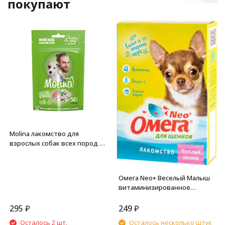
покупают
Molina лакомство для
взрослых собак всех пород и
щенков "Мини-сэндвичи из
индейки и трески" - 50 г
Омега Neo+ Веселый Малыш
витаминизированное
лакомство для щенков, с
пребиотиком - 90 таблеток
295
₽
249
₽
Осталось 2 шт.
Осталось несколько штук