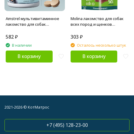
Amstrel мультивитаминное
Molina лакомство для собак
лакомство для собак
всех пород и щенков
"Здоровый иммунитет" с
"Утиный хворост" - 50 г
кальцием и морскими
582
₽
303
₽
водорослями - 600 таблеток
В наличии
Осталось несколько штук
В корзину
В корзину
2021-2026 © КотМатрос
+7 (495) 128-23-00