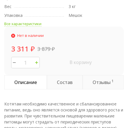
Вес
3 кг
Упаковка
Мешок
Все характеристики
Нет в наличии
3 311
₽
3 879
₽
В корзину
1
Описание
Состав
Отзывы
Котятам необходимо качественное и сбалансированное
питание, ведь оно является основой для здорового роста и
развития. При чувствительном пищеварении маленькие
питомцы могут страдать от периодических приступов
рвоты, метеоризма, нарушений стула (запоров и диареи).