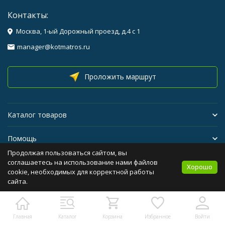
Контакты:
Москва, 1-ый Дорожный проезд, д.4 с 1
manager@kotmatros.ru
Проложить маршрут
Каталог товаров
Помощь
Продолжая пользоваться сайтом, вы
Бренды
соглашаетесь на использование нами файлов
Хорошо
cookie, необходимых для корректной работы
сайта.
Политика персональных данных
Карта сайта
Главная
Каталог
Корзина
Избранное
Войти