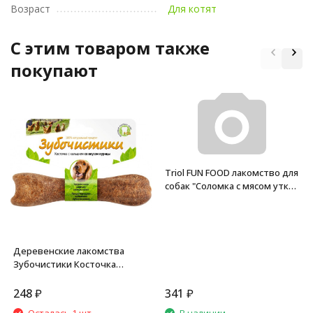
Возраст
Для котят
C этим товаром также
покупают
Triol FUN FOOD лакомство для
собак "Соломка с мясом утки",
70 г
Деревенские лакомства
Зубочистики Косточка
жевательная для собак
средних пород 10-25 кг
248
₽
341
₽
Курица - 1 шт (95 г)
Осталась 1 шт.
В наличии