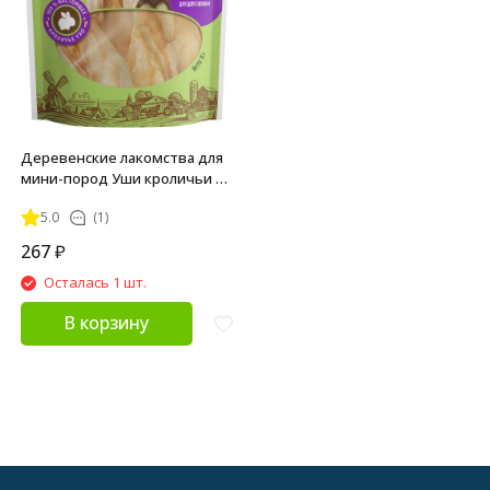
Деревенские лакомства для
мини-пород Уши кроличьи -
15 г
5.0
(1)
267
₽
Осталась 1 шт.
В корзину