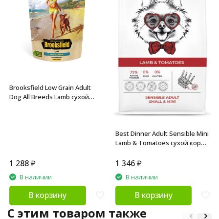
Brooksfield Low Grain Adult
Dog All Breeds Lamb сухой
корм для взрослых собак с
ягненком и рисом - 800 г
Best Dinner Adult Sensible Mini
Lamb & Tomatoes сухой корм
для собак мелких пород
склонных к аллергии и
1 288
₽
1 346
₽
проблемам с пищеварением
В наличии
В наличии
с ягненком и томатами - 1,5 кг
В корзину
В корзину
C этим товаром также