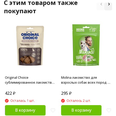
C этим товаром также
покупают
Original Choice
Molina лакомство для
сублимированное лакомство
взрослых собак всех пород и
для собак мелких и средних
щенков "Мини-сэндвичи из
пород наггетсы из индейки с
индейки и трески" - 50 г
422
₽
295
₽
тыквой - 60 г
Осталась 1 шт.
Осталось 2 шт.
В корзину
В корзину