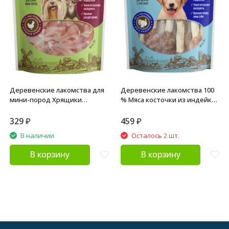
Деревенские лакомства для
Деревенские лакомства 100
мини-пород Хрящики
% Мяса косточки из индейки
куриной грудки - 30 г
с рисом для щенков - 85 г
329
₽
459
₽
В наличии
Осталось 2 шт.
В корзину
В корзину