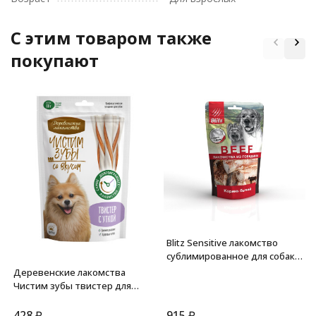
C этим товаром также
покупают
Blitz Sensitive лакомство
сублимированное для собак
"Бычий корень" - 65 г
Деревенские лакомства
Чистим зубы твистер для
собак с уткой - 80 г
428
₽
915
₽