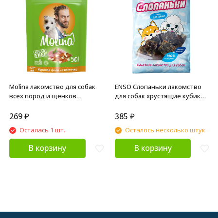
Molina лакомство для собак
ENSO Слопаньки лакомство
всех пород и щенков
для собак хрустящие кубики
"Куриное филе на косточке" -
из кожи лосося, размер L - 40 г
50 г
269
₽
385
₽
Осталась 1 шт.
Осталось несколько штук
В корзину
В корзину