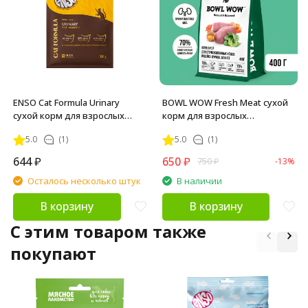
ENSO Cat Formula Urinary
BOWL WOW Fresh Meat сухой
сухой корм для взрослых
корм для взрослых
кошек для профилактики
стерилизованных кошек с
5.0
(1)
5.0
(1)
мочекаменной болезни со
индейкой, курицей и
свежей уткой и добавлением
шпинатом - 400 г
644
₽
650
₽
750
₽
-13%
брусники - 350 г
Осталось несколько штук
В наличии
В корзину
В корзину
C этим товаром также
покупают