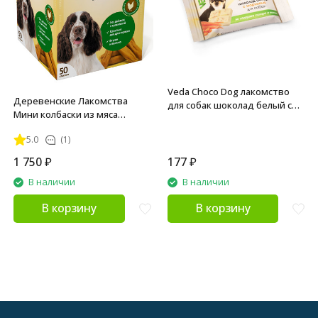
Veda Choco Dog лакомство
Деревенские Лакомства
для собак шоколад белый с
Мини колбаски из мяса
морковью - 15 г
курицы для собак - 8 г х 50 шт
5.0
(1)
1 750
₽
177
₽
В наличии
В наличии
В корзину
В корзину