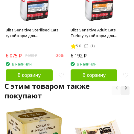
Blitz Sensitive Sterilised Cats
Blitz Sensitive Adult Cats
сухой корм для
Turkey сухой корм для
стерилизованных кошек, с
взрослых кошек, с индейкой -
5.0
(1)
индейкой - 10 кг
10 кг
6 075
₽
6 192
₽
7 593
₽
-20%
В наличии
В наличии
В корзину
В корзину
C этим товаром также
покупают