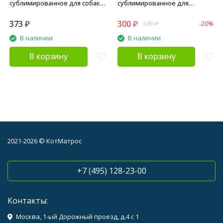
сублимированное для собак
сублимированное для
"Легкое" - 30 г
взрослых собак и щенков
всех пород, легкое говяжье -
373
₽
300
₽
375
₽
-20%
30 г
В наличии
В наличии
В корзину
В корзину
2021-2026 © КотМатрос
+7 (495) 128-23-00
Контакты:
Москва, 1-ый Дорожный проезд, д.4 с 1